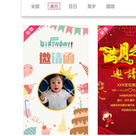
全部
满月
百日
周岁
圆锁