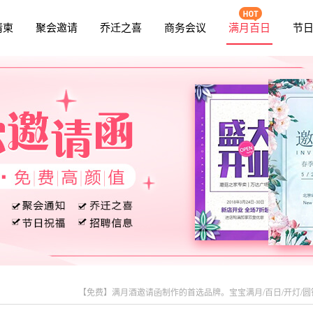
请柬
聚会邀请
乔迁之喜
商务会议
满月百日
节