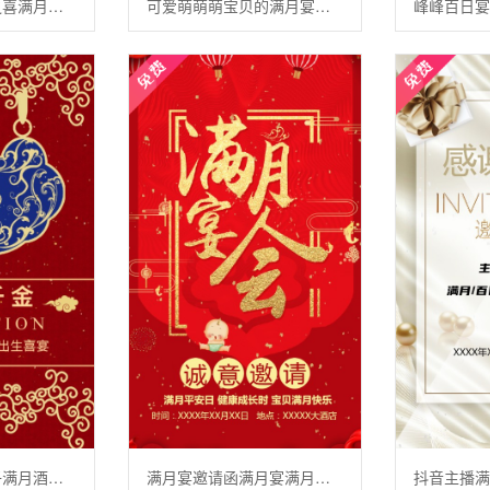
高端中国风满月之喜满月宴宝宝宴宝宝喜宴邀请函邀请函
可爱萌萌萌宝贝的满月宴邀请函请柬邀请函
喜得千金喜得贵子满月酒邀请函邀请函
满月宴邀请函满月宴满月酒邀请函邀请函