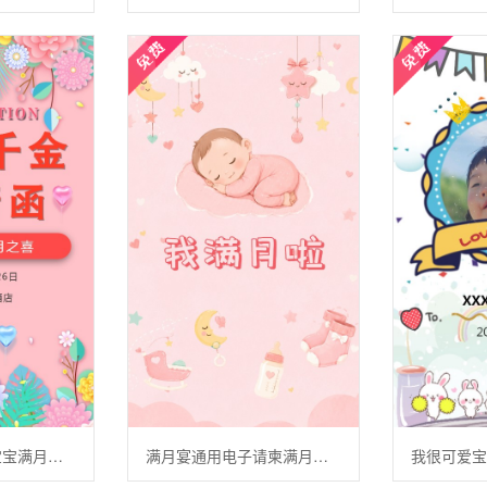
喜得千金满月宴宝宝满月酒百日宴邀请函邀请函
满月宴通用电子请柬满月请柬邀请函