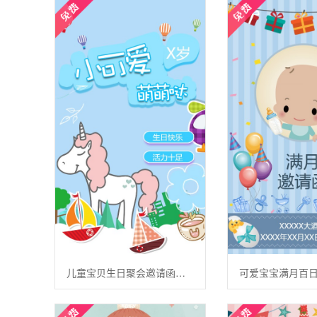
儿童宝贝生日聚会邀请函宝宝生日宴满月宴百日宴邀请函