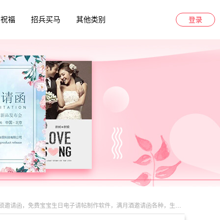
日祝福
招兵买马
其他类别
登录
【免费】满月酒邀请函制作的首选品牌。宝宝满月/百日/开灯/圆锁邀请函，免费宝宝生日电子请帖制作软件，满月酒邀请函各种，生日宴会：满月宴、百日宴、生日宴、开灯宴。