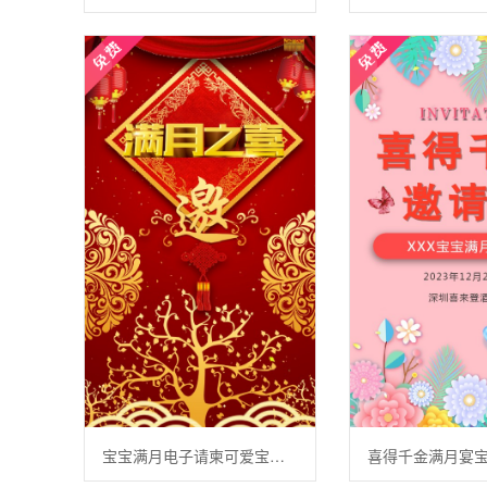
宝宝满月电子请柬可爱宝宝相册通用模板纪念册邀请函