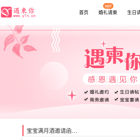
函
首页
婚礼请柬
生日
宝宝满月酒邀请函免费制作