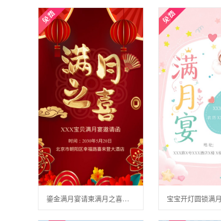
鎏金满月宴请柬满月之喜请帖邀请函邀请函