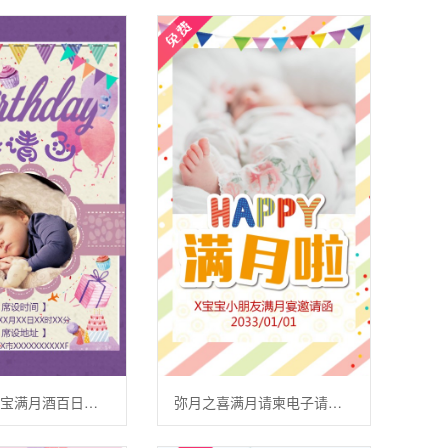
活泼可爱宝宝满月酒百日宴生日宴周岁宴邀请函邀请函
弥月之喜满月请柬电子请柬邀请函