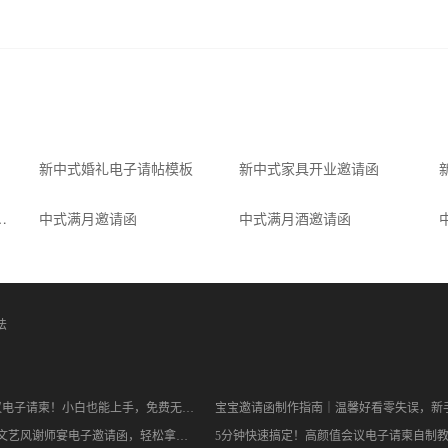
吃喜面邀请函喜面宴邀请函孩子出生10天宴邀请函
免费
16867
175402
新中式婚礼电子请帖模板
新中式家具开业邀请函
电子请柬邀请函
中式满月邀请函
中式满月酒邀请函
法
5分钟搞定会议电子请柬！小白也能上手，免费无套路✨
氛围感满分！文艺风谢师宴电子邀请函，轻松拿捏高级感
5分钟快速搞定！高颜值会议电子请柬自制