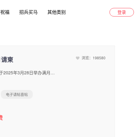
日祝福
招兵买马
其他类别
登录
月请柬
浏览：198580
新中式时尚萌宝满月宴邀请函满月请柬。爱子将于2025年3月28日举办满月宴，诚挚邀请您的到来！。宴 邀请函 邀请函 宴 月 满 宴 月 满 平安喜乐 健康快乐 小遇儿 [自动识别微信昵称] 邀请函 亲爱的： 家儿小遇儿，喜迎亲朋，为答谢各亲朋好友厚爱特设薄宴，谨定于2026年8月10日上午12时在北京喜来登酒店席设。举行宝宝们的满月宴会，欢迎携眷光临!届时宝宝们将亲自出来迎接感谢，期待你们的光临哦。XXX&XXX 敬邀 喜 有 家 吾 平安喜乐 健康快乐 宴 月 满 喜 有 家 吾 平安喜乐 宝贝，愿你以后能笑能闹，敢爱敢恨干追逐希望以后的时光，眼里是阳光，笑里是坦荡，愿你慢慢长大，愿你被很多人喜欢。 健康快乐 我 满 月 啦 喜 有 家 吾 平安喜乐 健康快乐 XX宝贝正如一个天使降临人间！ 愿快乐幸福永伴你左右， 平安健康成长，可爱聪明向上，在爱的环绕里幸福安康！ 姓名：小遇儿性别：小公主 年龄：30天 特长：粘人、卖萌、爱哭 我的小档案 喜 有 家 吾 平安喜乐 健康快乐 姓名：XXX性别：小帅哥年龄：100天特长：粘人、卖萌、爱哭 [自动识别微信昵称] INVITATION 请 · 柬 邀请人：宝爸、宝妈 大家好！过几天是爱子XXX的百日大喜，为了庆祝这个大好的日子，我们将在2025年3月28日在XXX厅特办宴席庆贺，希望大家多多捧场，前来赴宴，我们将感激不尽。诚邀所有亲朋好友的到来！让我们一起分享这份快乐和喜悦！ 宴会时间 喜 有 家 吾 平安喜乐 2028年5月5号 AM 10:30农历四月初六（星期六） 健康快乐 北京市 宴会地址 喜 有 家 吾 平安喜乐 • 宴会地址 • 北京市朝阳区喜来登大酒店宴会厅• 联系电话 • xxx123456789 健康快乐 • 派对时间 •2025年10月20日（中午11：30）• 派对地点 •香格里拉大酒店宴会厅 北京市东城区和平里街道北京金隅喜来登酒店北京金隅喜来登大酒店 - INVITATION - [[出席人数]] 【【提交 】】 [[电话]] [[姓名]] 宴会回执 喜 有 家 吾 平安喜乐 THANK YOU~ 健康快乐
电子请帖喜帖
费