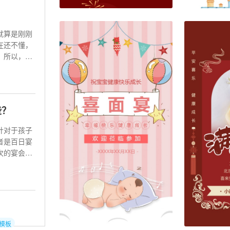
中式宝宝周岁宴/满月宴请柬邀请函
免费
就算是刚刚
在还不懂，
37417
6096
。所以，人
些？
针对于孩子
者是百日宴
次的宴会，
模板