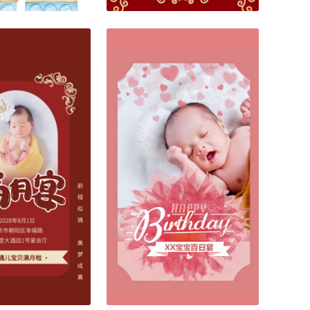
喜剪鸭尾剪燕尾邀请函
免费
喜得千金喜得贵子满月酒邀请函
免费
72374