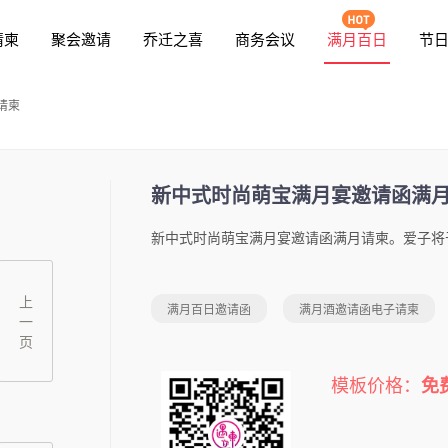
请柬
聚会邀请
乔迁之喜
商务会议
满月百日
节
请柬
新中式时尚萌宝满月宴邀请函满
上
满月百日邀请函
满月酒邀请函电子请柬
一
页
模板价格：
免