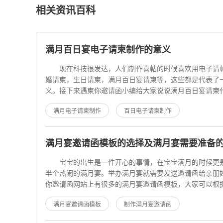
相关资讯百科
满月百日宴电子请柬制作的意义
现在科技很发达，人们制作喜帖的时候喜欢用电子请
婚请柬，生日请柬，满月百日宴请柬等，这些都是代表了
义。接下来遇柬你邀请函小编给大家说说满月百日宴请柬
义，一起来了解吧。 一
满月电子请柬制作
百日电子请柬制作
宝宝的出生是一件开心的事情，在宝宝满月的时候更
半个热闹的满月宴。举办满月宴就需要发送邀请函给亲朋
你邀请函网站上有很多的满月宴邀请函模板，大家可以根
满月酒的风格及自己喜
满月宴邀请函模板
制作满月宴邀请函