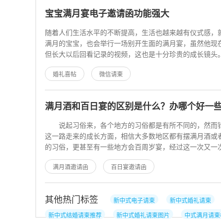
宝宝满月宴电子邀请函功能强大
随着人们生活水平的不断提高，生活也越来越有仪式感，
满月的宝宝，也会举行一场别开生面的满月宴，虽然他现
但长大以后回看记录的视频，这也是十分珍贵的成长镜头
们对于宝宝的满月宴更
婚礼喜帖
微信请柬
满月酒和百日宴的区别是什么？办哪个好一
说起习俗来，各个地方的习俗都是有所不同的，然而
这一路走来的成长方面，相信大多数地区都有摆满月酒或
的习俗，更甚至有一些地方会百周岁宴，经过这一次又一
宝宝也在大家的陪伴和
满月酒邀请函
百日宴邀请函
其他热门标签
新中式电子请柬
新中式婚礼请柬
新中式结婚请柬推荐
新中式婚礼请柬图片
中式满月请柬