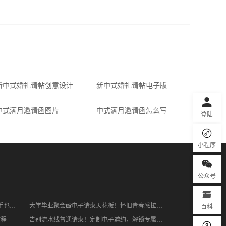
新中式红色可爱萌宝满月邀请函满月宴请帖
免费
粉红可爱宝宝百日宴满月周岁电子请柬
免费
60290
新中式婚礼请帖创意设计
新中式婚礼请帖电子版
中式满月邀请函图片
中式满月邀请函怎么写
登陆
小程序
公众号
百科
宝宝邀请函制作指南｜温馨好看零失误，新手也能一键拿捏
大学毕业聚会📸电子请柬天花板！怀旧青春感拉满，小白也能5分钟搞定
教程
告别流水线普通请柬！定制电子邀约，解锁专属高级质感