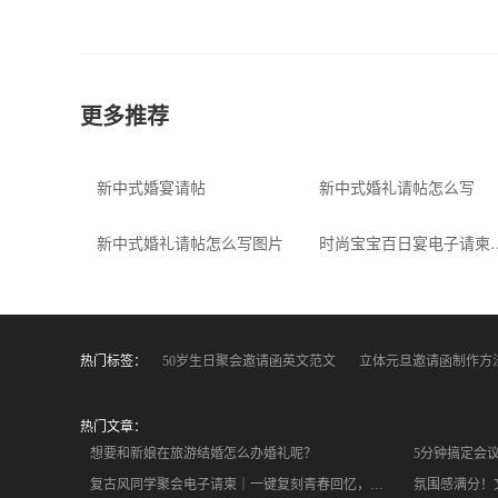
新中式婚礼请帖
更多推荐
新中式婚宴请帖
新中式婚礼请帖怎么写
新中式婚礼请帖怎么写图片
时尚宝宝百日宴
热门标签：
50岁生日聚会邀请函英文范文
立体元旦邀请函制作方
热门文章：
想要和新娘在旅游结婚怎么办婚礼呢？
复古风同学聚会电子请柬｜一键复刻青春回忆，氛围感拉满