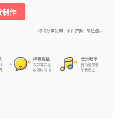
费制作
模板使用说明
制作帮助
隐私保护
航
弹幕祝福
音乐畅享
担
发弹幕发礼
我的请柬音
路
物随时随地
乐我做主！