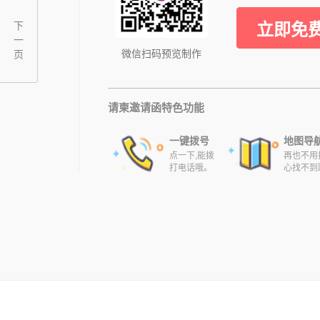
立即免
下
一
微信扫码预览制作
页
请柬邀请函特色功能
一键拨号
地图导
点一下,能拨
再也不用
打电话哦。
心找不到