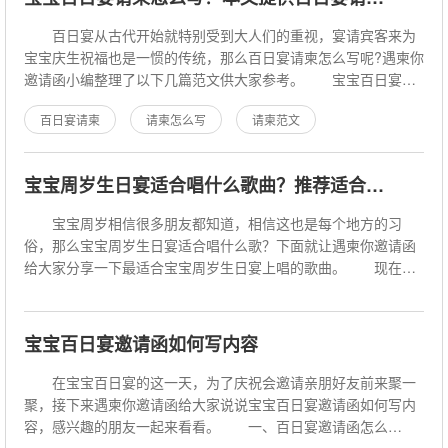
百日宴从古代开始就特别受到大人们的重视，宴请宾客来为
宝宝庆生祝福也是一惯的传统，那么百日宴请柬怎么写呢?遇柬你
邀请函小编整理了以下几篇范文供大家参考。 宝宝百日宴请
柬格式 1、封面：标明“百日
百日宴请柬
请柬怎么写
请柬范文
宝宝周岁生日宴适合唱什么歌曲？推荐适合宝宝周岁宴放的歌曲
宝宝周岁相信很多朋友都知道，相信这也是每个地方的习
俗，那么宝宝周岁生日宴适合唱什么歌？下面就让遇柬你邀请函
给大家分享一下最适合宝宝周岁生日宴上唱的歌曲。 现在，
随着人们生活水平的提高，周岁宴也越
宝宝百日宴邀请函如何写内容
在宝宝百日宴的这一天，为了庆祝会邀请亲朋好友前来聚一
聚，接下来遇柬你邀请函给大家说说宝宝百日宴邀请函如何写内
容，感兴趣的朋友一起来看看。 一、百日宴邀请函怎么