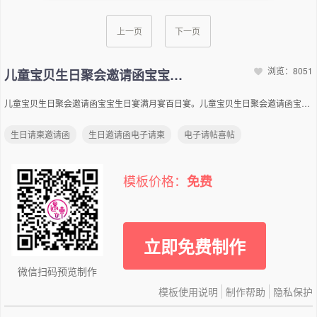
上一页
下一页
浏览：8051
儿童宝贝生日聚会邀请函宝宝生日宴满月宴百日宴
儿童宝贝生日聚会邀请函宝宝生日宴满月宴百日宴。儿童宝贝生日聚会邀请函宝宝生日宴满月宴百日宴。活力十足 生日快乐 X岁 各位亲朋好友： X月XX日是宝宝我的生日哦，宝宝我又长大了一岁啦。 宝宝我邀请你来XXX酒店X层度过X周岁这欢愉快乐地时光！ 快来和我一起玩吧，宝宝相信了有你在，我的X周岁生日将会变得更加精彩！— XXX宝宝 — 诚挚邀请 —Sincere Invitation X岁 — 周岁留念 —Years Old X岁 XX:XX-XX:XX嘉宾签到XX:XX-XX:XXXXXXXX:XX-XX:XXXXXXXX:XX-XX:XXXXXXXX:XX-XX:XX领取礼物宴会结束 — 宴会流程 —Banquet Process X岁 北京市北京市海淀区 时间：XXXX年X月XX日 XX:XX地址：XXXX酒店XX层电话：XXX-XXXXXXXX — 宴会地址 —Banquet Address X岁 [[电话]] [[姓名]] [[祝福语]] — 在线祝福 —Online Blessing X岁
生日请柬邀请函
生日邀请函电子请柬
电子请帖喜帖
模板价格：
免费
立即免费制作
微信扫码预览制作
模板使用说明
制作帮助
隐私保护