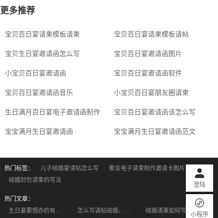
更多推荐
宝贝百日宴请柬模板请柬
宝贝百日宴请柬模板请帖
宝贝生日宴邀请函怎么写
宝贝百日宴邀请函图片
小宝贝百日宴邀请函
宝贝百日宴邀请函软件
宝贝百日宴邀请函音乐
小宝贝百日宴朋友圈请柬
生日满月百日宴电子邀请函制作
宝贝百日宴邀请函该怎么写
宝宝满月生日宴邀请函
宝宝满月生日宴邀请函范文
热门标签：
儿子结婚宴请帖怎么写
聚会电子请柬制作邀请卡图片
结婚封包请柬的写法
登陆
热门文章：
生日宴要想办的有创意 电子邀请函是少不了了
怎么写请帖结婚，结婚请柬范文分享！
结婚请柬如何写才能打动人
小程序