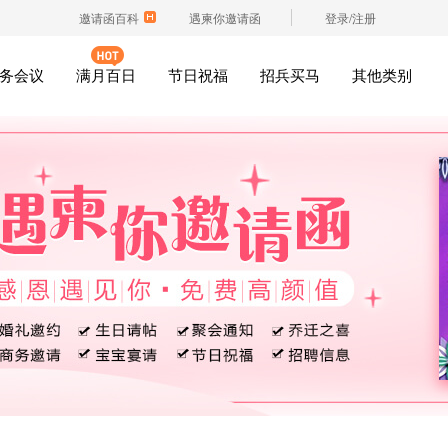
邀请函百科
遇柬你邀请函
登录/注册
务会议
满月百日
节日祝福
招兵买马
其他类别