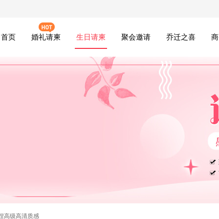
首页
婚礼请柬
生日请柬
聚会邀请
乔迁之喜
商
捏高级高清质感