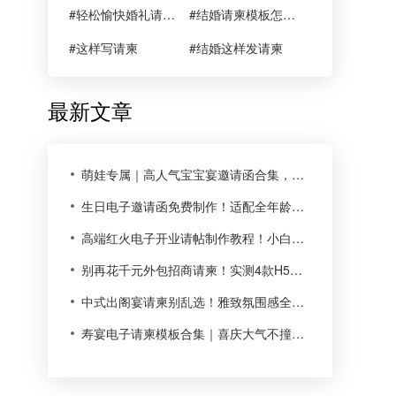
#轻松愉快婚礼请柬文案
#结婚请柬模板怎么写?两分钟轻松学会
#这样写请柬
#结婚这样发请柬
最新文章
萌娃专属｜高人气宝宝宴邀请函合集，温馨可爱适配全场景✨
生日电子邀请函免费制作！适配全年龄段全场景，小白也能轻松搞定
高端红火电子开业请帖制作教程！小白也能零成本定制专属请柬
别再花千元外包招商请柬！实测4款H5请柬，多场景落地真实反馈
中式出阁宴请柬别乱选！雅致氛围感全靠细节拿捏
寿宴电子请柬模板合集｜喜庆大气不撞款，长辈满意全家省心✨