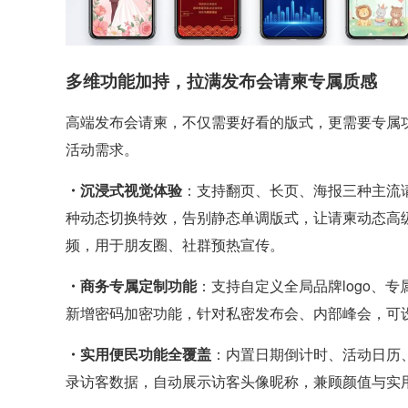
多维功能加持，拉满发布会请柬专属质感
高端发布会请柬，不仅需要好看的版式，更需要专属
活动需求。
・沉浸式视觉体验
：支持翻页、长页、海报三种主流
种动态切换特效，告别静态单调版式，让请柬动态高
频，用于朋友圈、社群预热宣传。
・商务专属定制功能
：支持自定义全局品牌logo、
新增密码加密功能，针对私密发布会、内部峰会，可
・实用便民功能全覆盖
：内置日期倒计时、活动日历
录访客数据，自动展示访客头像昵称，兼顾颜值与实