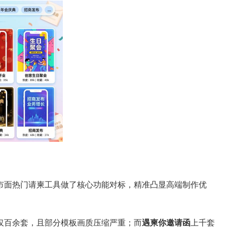
市面热门请柬工具做了核心功能对标，精准凸显高端制作优
仅百余套，且部分模板画质压缩严重；而
遇柬你邀请函
上千套