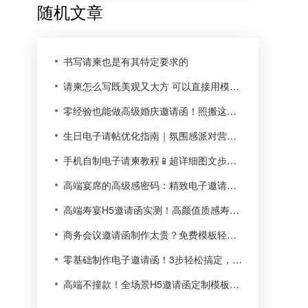
随机文章
书写请柬也是有其特定要求的
请柬怎么写既美观又大方 可以直接用模板吗
零经验也能做高级婚庆邀请函！照搬这篇，3分钟出片不踩坑
生日电子请帖优化指南｜氛围感派对营造秘籍，小白也能轻松拿捏
手机自制电子请柬教程📱超详细图文步骤，新手零门槛上手
高端宴席的高级感密码：精致电子邀请函才是标配
高端寿宴H5邀请函实测！高颜值质感寿柬轻松拿捏
商务会议邀请函制作太贵？免费模板轻松搞定高端版式
零基础制作电子邀请函！3步轻松搞定，新手也能零难度上手
高端不撞款！全场景H5邀请函定制模板，小白也能一键做