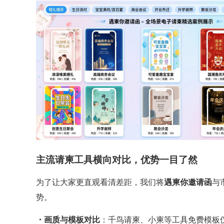
主流请柬工具横向对比，优势一目了然
为了让大家更直观看清差距，我们将
遇柬你邀请函
与
势。
・画质与模板对比
：千鸟请柬、小柬等工具免费模板