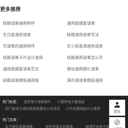
更多推荐
结婚请柬通用称呼
通用版婚宴请柬
生日宴通用请柬
结婚通用请柬写法
写请柬的通用称呼
生小孩喜酒通用请柬
结婚请柬卡片设计通用
结婚通用请柬怎么写
通用版婚宴请柬范文
微信通用婚礼请柬
结婚请柬模板通用版
满月酒请柬模板通用
热门标签：
进宅电子请柬图片
小程序电子邀请函
回门宴电子请帖发朋友圈怎么写说说
小升初邀请函什么意思
登陆
热门文章：
女方微信请柬结婚模板怎么写？结婚请柬需要包含哪些内容？
现在的家长会邀请函都写什么
国潮开业电子请柬模板封神！用对工具，顾客主动找上门✨