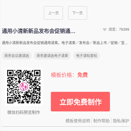
上一页
下一页
浏览：76399
通用小清新新品发布会促销通用请柬
通用小清新新品发布会促销通用请柬。电子请柬／发布会／新品上市／促销／宣。新品发布 期待您的到来 时间：XXXX年X月XX日 合作方：XXXXX杂志社 主办方：XXXXXX有限公司 XXXXX公司将于XXXX年XX月XX日，在XX市XXX商场X楼宴会厅举行XXXX年新品研讨会，暨XXXX年XX新品发布会，我们还将举行新品上市会议，对于想来加盟或者购买的客户可享受当天优惠政策。我们将进行年度优秀员工颁奖，年度优秀服务单位颁奖，请准时参加！ 《XXX新品发布会》 08:30-09:00-----人员进场09:00-09:30-----发布开始09:30-09:40-----宣布主题09:40-10:00-----介绍嘉宾10:00-11:00-----新品亮相11:00-11:40----- 节目表演 活动流程 设计师 朱一一 设计师 张一一 设计师 李一一 首席设计师 王一一 特邀嘉宾 新品材料，优势，搭配介绍文字 初上市价：XXX元 缤纷活力系列 新品介绍 新品材料，优势，搭配介绍文字 初上市价XXX元 缤纷活力系列 新品介绍 新品材料，优势，搭配介绍文字 初上市价：XXX元 缤纷活力系列 新品介绍 联系人：X女士XXXXXXXXXXX 时间：XXXX年XX月XX日09：00 地址：XX市XX路XXX号XXXXX商场 诚挚邀请
商务会议邀请函
商务邀请函电子请柬
电子请帖喜帖
模板价格：
免费
立即免费制作
微信扫码预览制作
模板使用说明
制作帮助
隐私保护