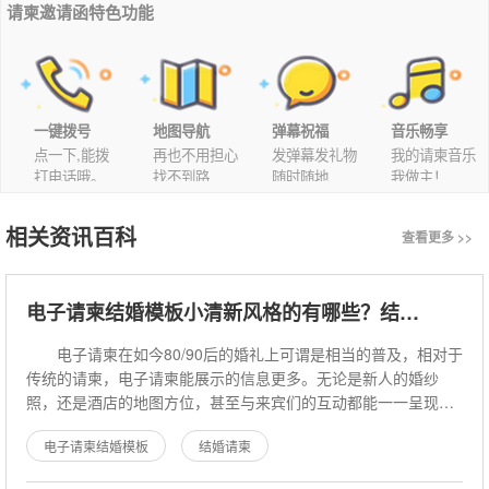
请柬邀请函特色功能
一键拨号
地图导航
弹幕祝福
音乐畅享
点一下,能拨
再也不用担心
发弹幕发礼物
我的请柬音乐
打电话哦。
找不到路
随时随地
我做主！
相关资讯百科
查看更多 >>
电子请柬结婚模板小清新风格的有哪些？结婚请柬怎么写？
电子请柬在如今80/90后的婚礼上可谓是相当的普及，相对于
传统的请柬，电子请柬能展示的信息更多。无论是新人的婚纱
照，还是酒店的地图方位，甚至与来宾们的互动都能一一呈现。
下面遇柬你邀请函小编为大家整
电子请柬结婚模板
结婚请柬