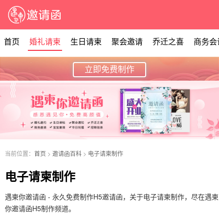
首页
婚礼请柬
生日请柬
聚会邀请
乔迁之喜
商务会
立即免费制作
当前位置：
首页
>
邀请函百科
>
电子请柬制作
电子请柬制作
遇柬你邀请函 - 永久免费制作H5邀请函，关于电子请柬制作，尽在遇柬
你邀请函H5制作频道。