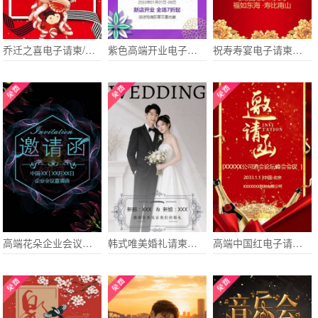
乔迁之喜电子请柬/新家电子请柬搬家乔迁
紫色高端开业电子请柬开业电子请柬
祝寿寿宴电子请柬老人大寿长辈生日祝福电子请柬
高端花朵企业会议电子请柬新品发布会电子请柬
韩式唯美婚礼请柬电子请柬
高端中国红电子请柬企业会议会展电子邀请函