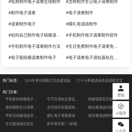
#免费制作电子请柬在线制作
#怎样制作生日电子请柬制作
#制作电子请柬
#电子请柬制作
#请柬制作电子
#婚礼电请函制作
#如何自己制作电子结婚请柬制作
#手机制作电子请柬制作软件
#手机制作电子请柬制作方法
#生日免费制作电子请柬免费制作
#电子版结婚请柬制作电子
#电子请柬电子请帖喜帖在线制作
热门标签：
2019冬季羽绒服订货会邀请函
六十大寿邀请函英语请柬范文
热门文章：
登陆
不俗套的结婚电子请柬应当这样制作 让婚礼别具一格
写节日请帖注意这些技巧 让宾客感受到您的诚意
结婚请柬范文短信怎样写呢
请帖模板生日请柬借鉴，生日宴会的请帖该怎么写？
生日快乐祝福语高端版，哪句最能戳中你的心？
晚会邀请函内容怎么写？如何制作才彰显体面
小程序
学校活动邀请函范文哪里写 怎么写邀请函
婚礼电子请柬邀请词怎么写？遇柬你邀请函怎么用？
商务邀请函制作有哪些要求？
生日邀请函在线生成｜一键套用模板，小白5分钟搞定仪式感
新手零失败！3步搞定出阁宴电子请柬，仪式感拉满还不费钱
公众号