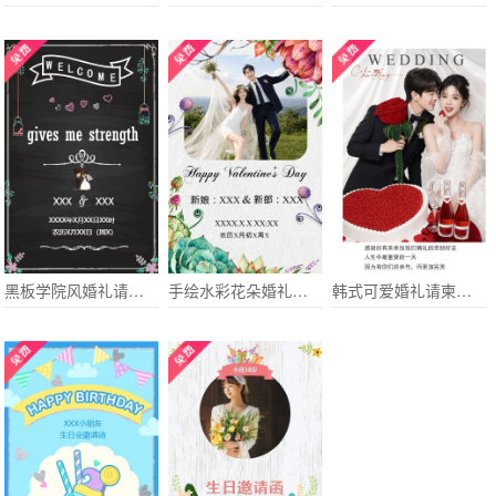
黑板学院风婚礼请柬电子请柬
手绘水彩花朵婚礼请柬电子请柬
韩式可爱婚礼请柬喜帖电子请柬