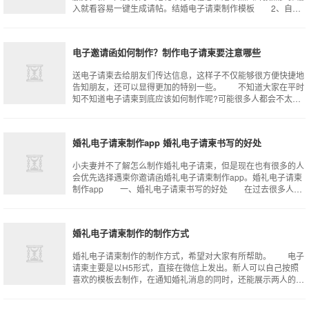
入就看容易一键生成请帖。结婚电子请柬制作模板 2、自己
在微信上制作 (1)微信婚礼请
电子邀请函如何制作？制作电子请柬要注意哪些
送电子请柬去给朋友们传达信息，这样子不仅能够很方便快捷地
告知朋友，还可以显得更加的特别一些。 不知道大家在平时
知不知道电子请柬到底应该如何制作呢?可能很多人都会不太清
楚怎么制作电子请柬，其实制作一封
婚礼电子请柬制作app 婚礼电子请柬书写的好处
小夫妻并不了解怎么制作婚礼电子请柬，但是现在也有很多的人
会优先选择遇柬你邀请函婚礼电子请柬制作app。婚礼电子请柬
制作app 一、婚礼电子请柬书写的好处 在过去很多人在
制作婚礼请柬的时候，会选择纸
婚礼电子请柬制作的制作方式
婚礼电子请柬制作的制作方式，希望对大家有所帮助。 电子
请柬主要是以H5形式，直接在微信上发出。新人可以自己按照
喜欢的模板去制作，在通知婚礼消息的同时，还能展示两人的爱
情经历以及婚纱照等。在这里给大家