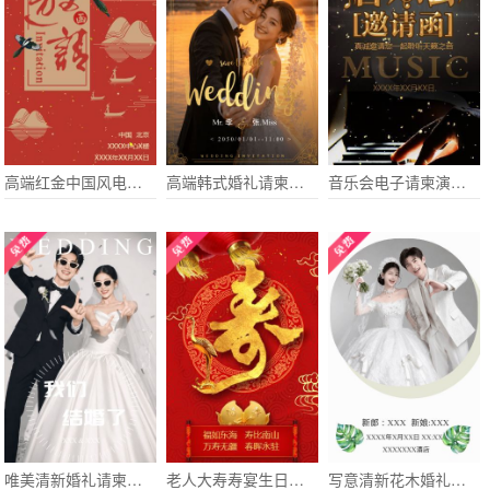
高端红金中国风电子请柬 企业通用电子请柬 企业宣传
高端韩式婚礼请柬电子请柬
音乐会电子请柬演唱会演出电子请柬乐团演出歌友会
唯美清新婚礼请柬电子请柬个性
老人大寿寿宴生日请柬电子请柬
写意清新花木婚礼请柬电子请柬