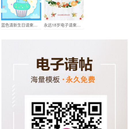
蓝色清新生日请柬电子请柬宴会
永远18岁电子请柬生日请柬