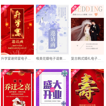
升学宴谢师宴电子请柬大学升学毕业聚会电子请
唯美花瓣电子请柬丨花卉会展电子请柬
复古韩式婚礼电子请柬电子请柬