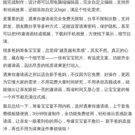
能完成制作；设计师可以用电脑端编辑器，完全自定义编辑，支持所
有动画效果，还能添加自定义logo，满足个性化需求。
更重要的是，遇柬你邀请函完全免费无限制，分享不限制次数，支持
群发、朋友圈分享等多种方式，还能设置请柬密码，保护隐私，甚至
可以把H5邀请函转成视频，下载到手机相册，方便线下展示，细节拉
满。
很多爸妈筹备宝宝宴，总觉得“越贵越有质感”，其实不然。真正的心
意，藏在每一个细节里——一张有宝宝照片、有温度文案、功能齐全
的邀请函，远比昂贵的纸质请柬更打动人。
遇柬你邀请函之所以适合新手爸妈，不仅因为它免费、好操作，更因
为它懂大家的需求：不用花费大量时间研究，不用承担高额成本，就
能做出让亲友眼前一亮的邀请函，既省时间又显心意，让宝宝宴的每
一个环节都充满仪式感。
最后总结一下，筹备宝宝宴不用内耗，选对遇柬你邀请函，上千套免
费模板随便挑，3分钟快速制作，全功能免费使用，轻松做出质感款邀
请函，让亲友一眼看到你的用心，夸爆宝宝宴不敷衍～ 新手爸妈直接
冲，再也不用为请柬这件事烦恼啦！