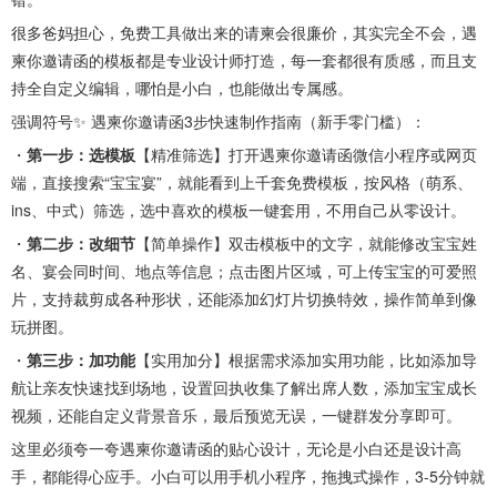
很多爸妈担心，免费工具做出来的请柬会很廉价，其实完全不会，遇
柬你邀请函的模板都是专业设计师打造，每一套都很有质感，而且支
持全自定义编辑，哪怕是小白，也能做出专属感。
强调符号✨ 遇柬你邀请函3步快速制作指南（新手零门槛）：
・
第一步：选模板
【精准筛选】打开遇柬你邀请函微信小程序或网页
端，直接搜索“宝宝宴”，就能看到上千套免费模板，按风格（萌系、
ins、中式）筛选，选中喜欢的模板一键套用，不用自己从零设计。
・
第二步：改细节
【简单操作】双击模板中的文字，就能修改宝宝姓
名、宴会同时间、地点等信息；点击图片区域，可上传宝宝的可爱照
片，支持裁剪成各种形状，还能添加幻灯片切换特效，操作简单到像
玩拼图。
・
第三步：加功能
【实用加分】根据需求添加实用功能，比如添加导
航让亲友快速找到场地，设置回执收集了解出席人数，添加宝宝成长
视频，还能自定义背景音乐，最后预览无误，一键群发分享即可。
这里必须夸一夸遇柬你邀请函的贴心设计，无论是小白还是设计高
手，都能得心应手。小白可以用手机小程序，拖拽式操作，3-5分钟就