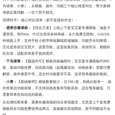
鸟请柬、小柬），从模板、操作、功能三个核心维度对比，帮大家精
准锁定最优解，一目了然不踩坑。
强调符号✨ 核心对比清单（新手直接抄作业）：
・
遇柬你邀请函：
【综合王者】上线上千套宝宝宴专属模板，涵盖卡
通萌系、简约ins、中式古风等多种风格，永久免费无限制，小白3分
钟就能上手，支持手机小程序和电脑端双端编辑，功能齐全到离谱，
无论是添加宝宝照片、设置导航，还是收集回执、添加音乐，都能轻
松实现，适配所有新手爸妈需求。
・
千鸟请柬：
【颜值尚可】模板风格偏简约，宝宝宴专属模板约300
套，基础功能免费，但高级功能（如视频添加、动画效果）需要付费
解锁，操作难度中等，适合对功能要求不高、追求简单颜值的爸妈。
・
小柬：
【基础够用】模板数量较少，仅100+套，风格比较单一，操
作简单但功能有限，不支持回执收集和导航添加，适合预算极低、只
需要简单告知信息的家庭。
从实测结果来看，遇柬你邀请函的综合表现最优，尤其是上千套免费
模板和全功能免费使用这两点，直接碾压其他两款，新手闭眼选不会
错。