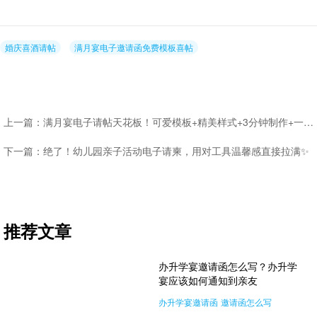
婚庆喜酒请帖
满月宴电子邀请函免费模板喜帖
上一篇：满月宴电子请帖天花板！可爱模板+精美样式+3分钟制作+一键发送，新手也能拿捏
下一篇：绝了！幼儿园亲子活动电子请柬，用对工具温馨感直接拉满✨
推荐文章
办升学宴邀请函怎么写？办升学
宴应该如何通知到亲友
办升学宴邀请函
邀请函怎么写