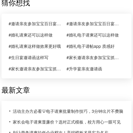
猜你想找
#邀请亲友参加宝宝百日宴邀请函
#邀请亲友参加宝宝百日宴邀请函范文
#婚礼请柬还可以这样做
#婚礼电子请柬还可以这样做
#婚礼请柬这样做效果更好哦
#婚礼电子请帖app 质感好
#生日宴邀请函这样写
#家长邀请亲友参加宝宝抓周请柬
#家长邀请亲友参加宝宝抓周请柬请帖喜帖
#升学宴亲友邀请函
最新文章
活动主办方必看💡电子请柬批量制作技巧，3分钟出片不费脑
家长会电子请柬显廉价？选对正式模板，校方用心一眼可见
别让商务请柬拉低企业档次！高端模板才是实力名片