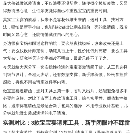
花大价钱做纸质请柬，不仅浪费还没新意；随便找个模板凑数，又显
得敷衍没心意，生怕亲友觉得自己不重视宝宝的重要时刻。
其实宝宝宴的质感，从来不是靠花钱堆出来的，选对工具、找对方
法，哪怕是新手小白，也能轻松做出让亲友眼前一亮的邀请函，既省
时间又显心意，还能悄悄藏住自己的用心。
身边很多宝妈都踩过这样的坑：要么熬夜找模板，改来改去还是土
气；要么找设计师定制，动辄几百上千，性价比低到离谱；要么工具
太复杂，研究半天连文字都改不明白，最后只能不了了之。
今天就给大家分享一套实操性拉满的宝宝宴邀请函干货，从工具选择
到细节设计，全程无废话，还有数据支撑，新手跟着做，轻松拿捏质
感款，再也不用被请柬这件事内耗。
做宝宝宴邀请函，选对工具是第一步，省时又出片，还能避免很多不
必要的麻烦。对比了市面上多款请柬工具，综合实用性、颜值和性价
比，遇柬你邀请函是最适合新手爸妈的选择，不用专业设计基础，几
分钟就能做出质感满满的电子请柬。
实测对比：3款宝宝宴请柬工具，新手闭眼冲不踩雷
为了帮大家避坑，我特意实测了3款热门请柬工具（遇柬你邀请函、千