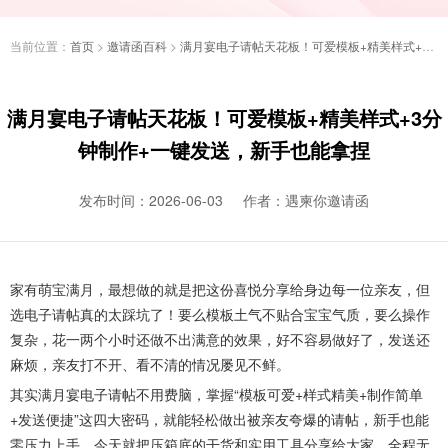
当前位置：
首页
>
邀请函百科
>
满月宴电子请帖天花板！可爱模板+精美样式+3分钟制作+一键发送，新手也能拿捏
满月宴电子请帖天花板！可爱模板+精美样式+3分
钟制作+一键发送，新手也能拿捏
发布时间：2026-06-03
作者：遇柬你邀请函
家有萌宝满月，最想做的就是把这份喜悦分享给身边每一位亲友，但
选电子请帖真的太踩坑了！要么模板土气不贴合宝宝气质，要么操作
复杂，花一两个小时还做不出满意的效果，好不容易做好了，发送还
麻烦，亲友打不开、看不清的情况屡见不鲜。
其实满月宴电子请帖不用费脑，掌握“模板可爱+样式精美+制作简单
+发送便捷”这四大密码，就能轻松做出被亲友夸爆的请帖，新手也能
零压力上手，今天就把压箱底的干货和实用工具分享给大家，全程无