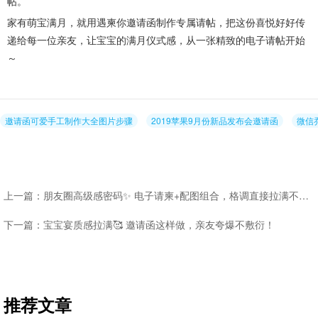
帖。
家有萌宝满月，就用遇柬你邀请函制作专属请帖，把这份喜悦好好传
递给每一位亲友，让宝宝的满月仪式感，从一张精致的电子请帖开始
～
邀请函可爱手工制作大全图片步骤
2019苹果9月份新品发布会邀请函
微信
上一篇：朋友圈高级感密码✨ 电子请柬+配图组合，格调直接拉满不踩雷
下一篇：宝宝宴质感拉满🥰 邀请函这样做，亲友夸爆不敷衍！
推荐文章