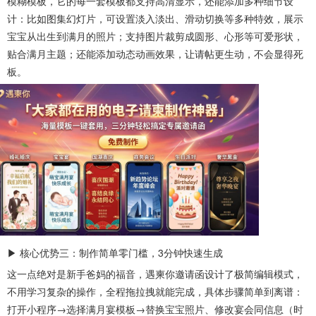
模糊模板，它的每一套模板都支持高清显示，还能添加多种细节设
计：比如图集幻灯片，可设置淡入淡出、滑动切换等多种特效，展示
宝宝从出生到满月的照片；支持图片裁剪成圆形、心形等可爱形状，
贴合满月主题；还能添加动态动画效果，让请帖更生动，不会显得死
板。
▶ 核心优势三：制作简单零门槛，3分钟快速生成
这一点绝对是新手爸妈的福音，遇柬你邀请函设计了极简编辑模式，
不用学习复杂的操作，全程拖拉拽就能完成，具体步骤简单到离谱：
打开小程序→选择满月宴模板→替换宝宝照片、修改宴会同信息（时