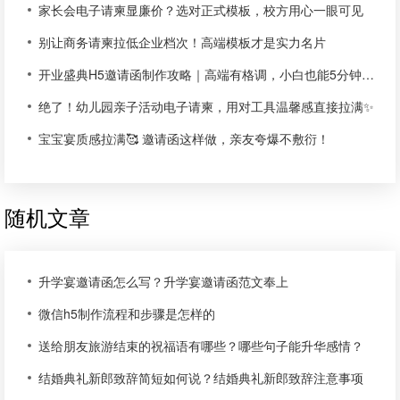
家长会电子请柬显廉价？选对正式模板，校方用心一眼可见
别让商务请柬拉低企业档次！高端模板才是实力名片
开业盛典H5邀请函制作攻略｜高端有格调，小白也能5分钟上手
绝了！幼儿园亲子活动电子请柬，用对工具温馨感直接拉满✨
宝宝宴质感拉满🥰 邀请函这样做，亲友夸爆不敷衍！
随机文章
升学宴邀请函怎么写？升学宴邀请函范文奉上
微信h5制作流程和步骤是怎样的
送给朋友旅游结束的祝福语有哪些？哪些句子能升华感情？
结婚典礼新郎致辞简短如何说？结婚典礼新郎致辞注意事项