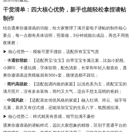
干货清单：四大核心优势，新手也能轻松拿捏请帖
制作
结合遇柬你邀请函的功能，给大家整理了满月宴电子请帖的制作核心
要点，每一点都有具体说明，照着做，3分钟就能出成品，再也不用熬
夜琢磨：
▶ 核心优势一：模板可爱不撞款，适配所有宝宝气质
・
卡通软萌款
：【适配男宝/女宝】自带宝宝专属元素，比如小奶瓶、
小脚印、卡通玩偶，字体软萌，配色清新，长辈和年轻人都喜欢，遇
柬你邀请函这类模板就有300+套，随便选都不踩坑；
・
简约高级款
：【适配低调内敛的家庭】以浅色系为主，搭配宝宝的
满月照片，没有多余装饰，简约又大气，适合不想太花哨的爸妈；
・
中国风款
：【适配喜欢传统风格的家庭】融入红绸、祥云、福字等
元素，喜庆又有仪式感，还能添加宝宝的生辰八字，氛围感拉满。
▶ 核心优势二：样式精美有质感，细节拉满不廉价
遇柬你邀请函的请帖样式，远比大家想象的精致，区别于普通平台的