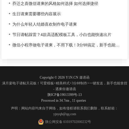
乔迁之喜微信请柬的风格如何选择 如何选择捷径
生日请柬需要哪些内容展示
为什么年轻人结婚喜欢制作电子请柬
节日请帖踩雷？4款高适配模板工具，小白也能快速出片
微信小程序做电子请柬，不用下载！3分钟搞定，新手也能零翻车✅
Copyright © 2026 Y1N.CN
邀请函
满月宴电子请帖天花板！可爱模板+精美样式+3分钟制作+一键发送，新手也能拿捏
- 遇柬你邀请函
陕ICP备19013399号-13
Processed in 34.7ms , 11 queries
声明：网站内容均来自于网络，如有侵权请联系我们删除，联系邮箱：
yjnyqh@qq.com
陕公网安备 61019702000232号