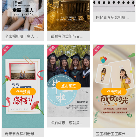
回忆青春纪念相册毕业典礼长页邀请函
全家福相册丨家人相册邀请函
感谢有你重阳节父母相册邀请函
点击预览
点击预览
点击预览
挥洒斗志，成就梦想-青春毕业回忆手册邀请函
母亲节祝福相册母亲节快乐感恩节贺卡纪念册答谢邀请函
宝宝相册宝宝成长日记宝贝成长纪念册萌宝成长记邀请函