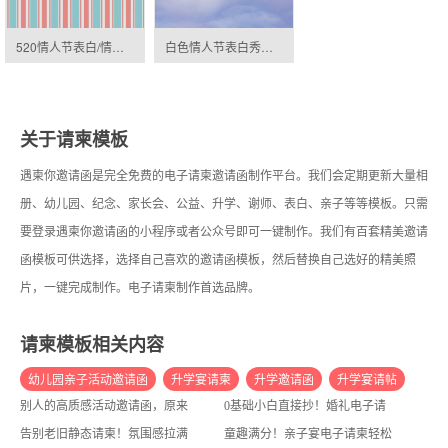
520情人节表白/情侣相册/爱情纪念册邀请函
白色情人节表白秀恩爱回忆相册邀请函
关于请柬模板
遇柬你邀请函是完全免费的电子请柬邀请函制作平台。我们会定期更新大量相
册、幼儿园、纪念、家长会、公益、升学、谢师、表白、亲子等等模板。只需
要登录遇柬你邀请函的小程序或者公众号即可一键制作。我们有百套精美邀请
函模板可供选择，选择自己喜欢的邀请函模板，然后替换自己选好的精美照
片，一键完成制作。电子请柬制作首选品牌。
请柬模板相关内容
幼儿园亲子活动邀请函
升学宴请柬
升学邀请函
升学宴请帖
别人的高质感活动邀请函，原来靠这个宝藏平台轻松做
0基础小白直接抄！婚礼电子请柬一站式制作指南，零设计门槛
升学宴邀请函
幼儿园邀请函
升学宴请柬范文
告别老旧静态请柬！氛围感拉满的婚礼动态H5邀请函，备婚人直接抄作业
童趣满分！亲子宴电子请柬轻松打造，零基础也能上手
升学宴请柬范文图片
升学宴请柬范文送呈
孩子升学宴请柬范文