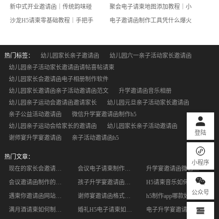
新中式开业邀请函｜传统韵味碰撞时尚审美，小白也能轻松做
聚会电子请柬地图添加教程｜小白也能一键搞定精准导航
沙龙H5请柬零基础教程｜手把手拆解，新手零失误搞定
电子邀请函制作工具凭什么爆火？普通人也能零成本做出高级请柬
热门标签：
幼儿园家长亲子邀请函
幼儿园六一亲子活动家长邀请函
幼儿园亲子活动家长邀请函请帖喜帖请柬
幼儿园家长会邀请函电子相册制作软件
幼儿园家长邀请函亲子活动邀请函范文
升学邀请函音乐相册
幼儿园亲子运动会邀请函邀请家长
幼儿园元旦亲子活动家长邀请函
亲子公益活动邀请函
微信升学宴邀请函制作h5
幼儿园亲子运动会给家长的邀请函
幼儿园家长亲子活动邀请函
登陆
谢师宴升学宴邀请函
亲子活动邀请函h5
热门文章：
小程序
现在的家长会邀请函都写什么
会议电子请柬制作方法是什么？电子邀请函制作教程
升学宴邀请函微信电子制作更方便
会议邀请函制作的注意事项及制作步骤
孩子升学宴邀请函怎么写 升学宴要如何操办
H5请柬音乐如何选择?婚礼音乐如何选择?
公众号
遇柬你邀请函网站制作一个H5婚礼请柬的步骤
谢师宴邀请函格式有哪些？谢师宴邀请短信怎么写？
h5制作app哪款好，这款制作app就不错
满月酒请柬如何制作？哪个平台可以制作请柬？
婚礼H5电子请柬如何制作呢
电子升学宴邀请函如何制作呢?