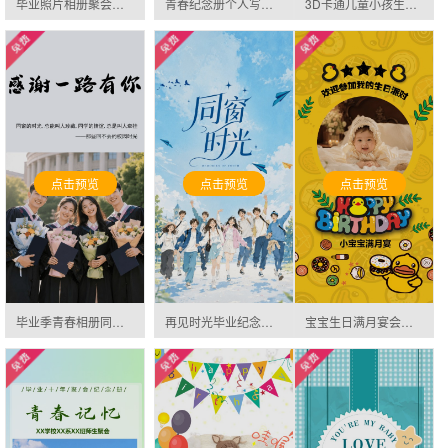
毕业照片相册聚会邀请函幼儿园小学毕业典礼邀请函邀请函
青春纪念册个人写真回忆录微礼物邀请函
3D卡通儿童小孩生日贺卡生日相册邀请函
点击预览
点击预览
点击预览
毕业季青春相册同学录毕业相册同学聚会纪念册邀请函
再见时光毕业纪念册同学录邀请函
宝宝生日满月宴会邀请卡哇伊百日宴相册通用模板邀请函