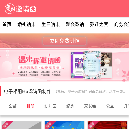
首页
婚礼请柬
生日请柬
聚会邀请
乔迁之喜
商务会
立即免费制作
电子相册H5邀请函制作
【免费】电子请柬制作的首选品牌。这里有更加全面的电子请柬请帖喜帖邀请函模板，都是免费在线制作，只需要替换照片和修改文字，精美的电子礼物就制作完成了，定期更新大量微礼物模板，情人节祝福，爱情纪念册，旅行相册等多种请柬案例展示。
全部
相册
幼儿园
纪念
家长会
公益
升