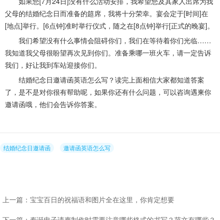
如果您[7月24日]没有什么活动安排，我希望您及其家人出席为我
父母的结婚纪念日而准备的筵席，我将十分荣幸。宴会定于[时间]在
[地点]举行。[6点钟]准时举行仪式，随之在[8点钟]举行[正式的晚宴]。
我们希望没有什么事情会阻碍你们，我们在等待着你们光临……
我知道我父母很盼望再次见到你们。准备乘哪一班火车，请一定告诉
我们，好让我到车站迎接你们。
结婚纪念日邀请函英语怎么写？读完上面相信大家都知道答案
了，是不是对你很有帮助呢，如果你还有什么问题，可以咨询遇柬你
邀请函哦，他们会告诉你答案。
结婚纪念日邀请函
邀请函英语怎么写
上一篇：宝宝百日的祝福语和图片全在这里，你肯定想要
下一篇：寿诞电子请柬制作时需要注意哪些格式的书写？范文有哪些？