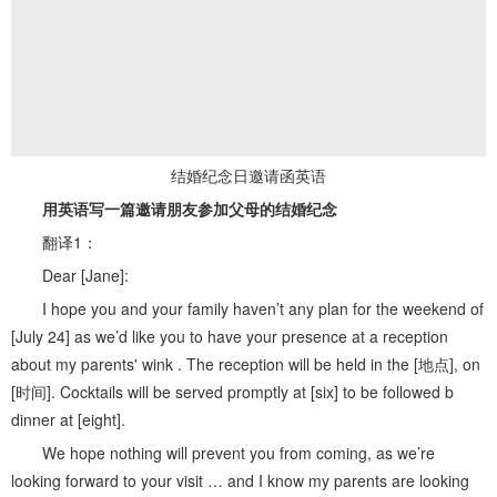
结婚纪念日邀请函英语
用英语写一篇邀请朋友参加父母的结婚纪念
翻译1：
Dear [Jane]:
I hope you and your family haven’t any plan for the weekend of
[July 24] as we’d like you to have your presence at a reception
about my parents' wink . The reception will be held in the [地点], on
[时间]. Cocktails will be served promptly at [six] to be followed b
dinner at [eight].
We hope nothing will prevent you from coming, as we’re
looking forward to your visit … and I know my parents are looking