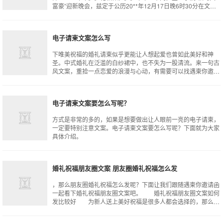
富豪”迎新晚会，兹定于公历20**年12月17日晚6时30分在文浩
馆观众厅隆重上演。 迎新
电子请柬文案怎么写
下唯美祝福的婚礼请柬似乎更能让人想起爱也曾如此美好和神
圣。中式婚礼在泛滥的白纱裙中，也不失为一股清流。来一句古
风文案，重拾一点恋爱的浪漫与心动，有需要可以找遇柬你邀请
函。电子请柬文案 有哪些适合写在
电子请柬文案要怎么写呢？
方式是非常的多的，如果是想要做出让人眼前一亮的电子请柬，
一定要特别注意文案。电子请柬文案要怎么写呢？下面就为大家
具体介绍。
婚礼祝福朋友圈文案 朋友圈婚礼祝福怎么发
，那么朋友圈婚礼祝福怎么发呢？下面让我们跟随遇柬你邀请函
一起看下婚礼祝福朋友圈文案吧。 婚礼祝福朋友圈文案如何
发比较好 为新人送上美好祝福是很多人都会选择的，那么到
底婚礼祝福朋友圈文案如何发比较好