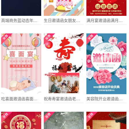
高端商务蓝动态年终盛典展会招商会年会会议电子请柬
生日邀请函女朋友生日邀请函
满月宴邀请函满月宴满月酒邀请函
吃喜面邀请函喜面宴邀请函孩子出生10天宴邀请函
祝寿寿宴邀请函老人大寿长辈生日邀请函通用模板
美容院开业邀请函美容院开业宣传邀请函