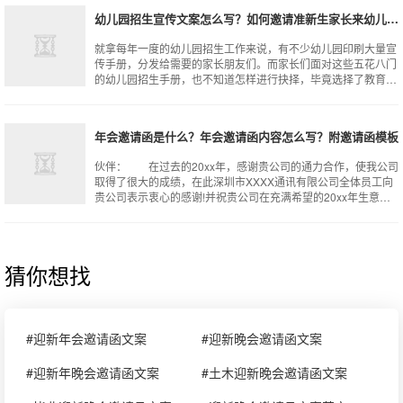
幼儿园招生宣传文案怎么写？如何邀请准新生家长来幼儿园参观？
就拿每年一度的幼儿园招生工作来说，有不少幼儿园印刷大量宣
传手册，分发给需要的家长朋友们。而家长们面对这些五花八门
的幼儿园招生手册，也不知道怎样进行抉择，毕竟选择了教育环
境不好的幼儿园，也会让孩子的教育
年会邀请函是什么？年会邀请函内容怎么写？附邀请函模板
伙伴： 在过去的20xx年，感谢贵公司的通力合作，使我公司
取得了很大的成绩，在此深圳市XXXX通讯有限公司全体员工向
贵公司表示衷心的感谢!并祝贵公司在充满希望的20xx年生意兴
隆，万事顺利。 新年
猜你想找
#迎新年会邀请函文案
#迎新晚会邀请函文案
#迎新年晚会邀请函文案
#土木迎新晚会邀请函文案