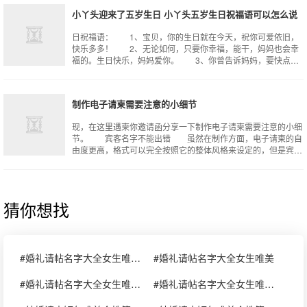
小丫头迎来了五岁生日 小丫头五岁生日祝福语可以怎么说
日祝福语： 1、宝贝，你的生日就在今天，祝你可爱依旧，
快乐多多！ 2、无论如何，只要你幸福，能干，妈妈也会幸
福的。生日快乐，妈妈爱你。 3、你曾告诉妈妈，要快点长
大。长大后可以赚钱给爸爸妈妈买好
制作电子请柬需要注意的小细节
现，在这里遇柬你邀请函分享一下制作电子请柬需要注意的小细
节。 宾客名字不能出错 虽然在制作方面，电子请柬的自
由度更高，格式可以完全按照它的整体风格来设定的，但是宾客
的名字千万不要写错，以免引起啼笑
猜你想找
#婚礼请帖名字大全女生唯美小清新
#婚礼请帖名字大全女生唯美
#婚礼请帖名字大全女生唯美简短
#婚礼请帖名字大全女生唯美简短句子