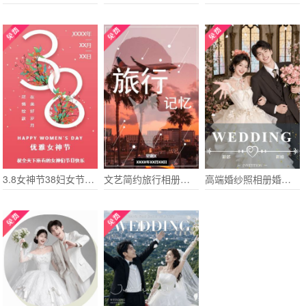
3.8女神节38妇女节女生节祝福贺卡
文艺简约旅行相册婚礼浪漫表白唯美微礼物
高端婚纱照相册婚礼请柬