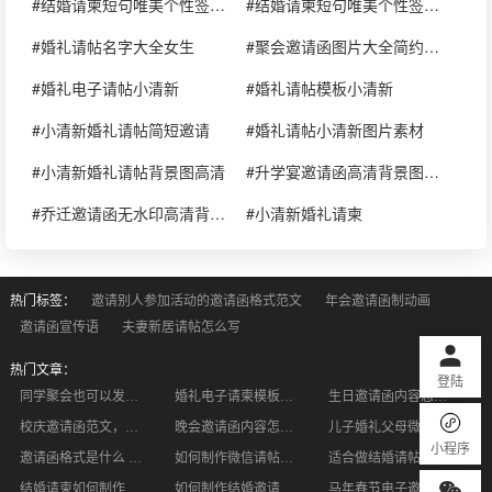
#结婚请柬短句唯美个性签名女生清新
#结婚请柬短句唯美个性签名女生清新简短
#婚礼请帖名字大全女生
#聚会邀请函图片大全简约小清新
#婚礼电子请帖小清新
#婚礼请帖模板小清新
#小清新婚礼请帖简短邀请
#婚礼请帖小清新图片素材
#小清新婚礼请帖背景图高清
#升学宴邀请函高清背景图片大全小清新
#乔迁邀请函无水印高清背景图片大全小清新
#小清新婚礼请柬
热门标签：
邀请别人参加活动的邀请函格式范文
年会邀请函制动画
邀请函宣传语
夫妻新居请帖怎么写
热门文章：
登陆
同学聚会也可以发放邀请函 这样设计更有感觉
婚礼电子请柬模板怎么制作？婚礼请柬需要包含哪些内容？
生日邀请函内容怎么写 生日派对应该怎么办
校庆邀请函范文，百年校庆祝福词有哪些！
晚会邀请函内容怎么写？如何制作才彰显体面
儿子婚礼父母微信请帖怎么编辑 如何编辑更合适
小程序
邀请函格式是什么 电子邀请函的优势有哪些
如何制作微信请帖？有哪些操作步骤？
适合做结婚请帖的音乐都有哪些
结婚请柬如何制作才算精美的?
如何制作结婚邀请函？婚礼邀请函制作流程是什么
马年春节电子邀请函天花板✨喜庆款任选，祝福一键发，年味直接拉满