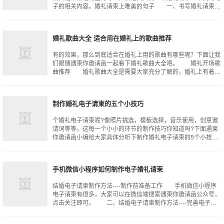
子的相关内容。婚礼请柬上唯美的句子 一、书写婚礼请柬的
注意点 在书写婚礼情景的时候，
婚礼歌曲大全 适合用在婚礼上的歌曲推荐
有的效果，那么到底适合在婚礼上用的歌曲有哪些呢？下面让我
们跟随遇柬你邀请函一起看下婚礼歌曲大全吧。 婚礼开场歌
曲推荐 婚礼歌曲大全是需要大家充分了解的，婚礼上有着很
多环节，在不同环节使用的歌曲也有
制作婚礼电子请柬的五个小技巧
个婚礼电子请柬呢?像照片挑选，模板选择，音乐使用，创意邀
请词等等。这每一个小小的环节的制作技巧你知道吗?下面遇柬
你邀请函小编给大家具体分析下制作婚礼电子请柬的5个小技
巧! 一、喜帖模板挑选 遇柬你
手机微信小程序如何制作电子婚礼请柬
结婚电子请柬制作方法----制作前准备工作 手机微信小程序
电子请柬有很多，大家可以在微信端搜索遇柬你邀请函公众号，
点击关注即可。 二、结婚电子请柬制作方法----完善电子请
柬的婚礼信息 进入遇柬