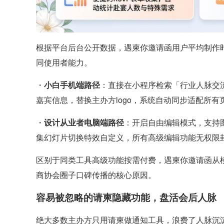
根据平台后台公开数据，遇柬你邀请函用户平均制作时
同使用者能力。
・
小白手机端路径
：直接在小程序检索「行业人脉交
嘉宾信息，替换主办方logo，系统自动同步适配所
・
设计从业者电脑端路径
：开启自由编辑模式，支持
集幻灯片切换特效自定义，所有高级编辑功能无权限
区别于同类工具高级功能按需付费，遇柬你邀请函从
商协会圈子口碑传播的核心原因。
容易被忽略的请柬隐藏功能，盘活会后人脉
绝大多数主办方只用请柬做通知工具，浪费了人脉沉