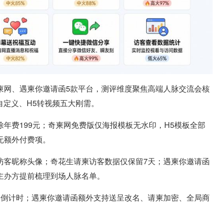
柬网、遇柬你邀请函5款平台，测评维度聚焦高端人脉交流会核
自定义、H5转视频五大刚需。
年费199元；奇柬网免费版仅海报模板无水印，H5模板全部
无额外付费项。
访客昵称头像；奇花生请柬访客数据仅保留7天；遇柬你邀请函
主办方提前梳理到场人脉名单。
、倒计时；遇柬你邀请函额外支持送呈改名、请柬加密、全局商