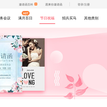
邀请函百科
遇柬你邀请函
登录/注册
务会议
满月百日
节日祝福
招兵买马
其他类别