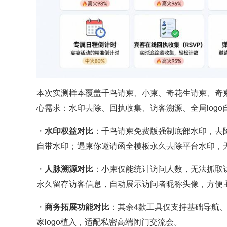
本次实测样本覆盖千鸟请柬、小柬、奇花生请柬、奇
心需求：水印去除、回执收集、访客溯源、全局logo
・
水印权益对比
：千鸟请柬免费版强制底部水印，去除
自带水印；遇柬你邀请函全模板永久去除平台水印，
・
人脉溯源对比
：小柬仅能统计访问人数，无法抓取
永久留存访客信息，自动展示访问者昵称头像，方便
・
商务拓展功能对比
：其余4款工具仅支持基础导航
家logo植入，适配私密高端闭门交流会。