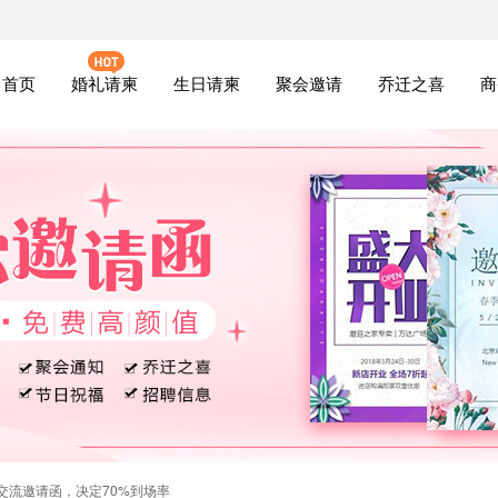
首页
婚礼请柬
生日请柬
聚会邀请
乔迁之喜
商
交流邀请函，决定70%到场率