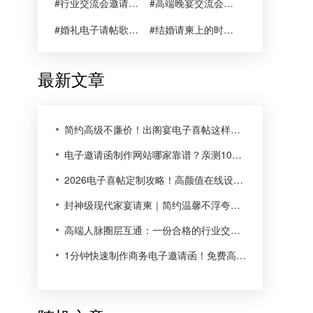
#行业交流会邀请函怎么写
#高端晚宴交流会邀请函
#婚礼电子请帖歌曲最重要的决定
#结婚请柬上的时间是由谁决定的
最新文章
简约高级不廉价！出阁宴电子喜帖这样做，氛围感直接拉满
电子邀请函制作网站哪家靠谱？亲测10款平台，普通人直接抄作业
2026电子喜帖定制攻略！高颜值在线设计，小众不撞款
封神级现代家宴请柬｜简约温馨不浮夸，低成本搞定高级感家宴邀约
高端人脉圈层互通：一份合格的行业交流邀请函，决定70%到场率
1分钟快速制作商务电子邀请函！免费高颜值请柬模板任选