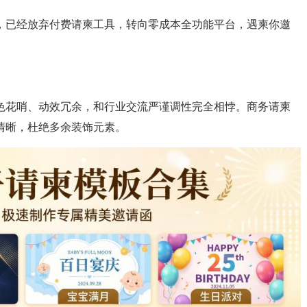
方，已经放弃付费请柬工具，转向零成本全功能平台，遇柬你邀
色花哨、动效冗余，和行业交流严谨调性完全相悖。商务请柬
清晰，杜绝多余装饰元素。