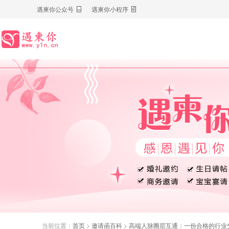
遇柬你公众号
遇柬你小程序
当前位置：
首页
>
邀请函百科
>
高端人脉圈层互通：一份合格的行业