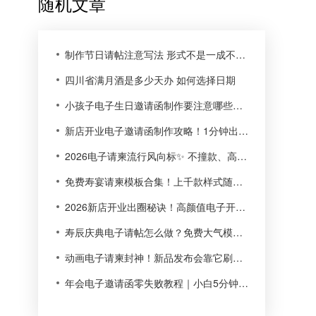
随机文章
制作节日请帖注意写法 形式不是一成不变的
四川省满月酒是多少天办 如何选择日期
小孩子电子生日邀请函制作要注意哪些细节问题呢?
新店开业电子邀请函制作攻略！1分钟出片，小白也能零失误
2026电子请柬流行风向标✨ 不撞款、高质感，小白也能轻松拿捏
免费寿宴请柬模板合集！上千款样式随便用，新手也能零成本做
2026新店开业出圈秘诀！高颜值电子开业请帖轻松搞定
寿辰庆典电子请帖怎么做？免费大气模板，小白也能一键搞定
动画电子请柬封神！新品发布会靠它刷屏引流，氛围感拉满
年会电子邀请函零失败教程｜小白5分钟做出大厂质感请柬