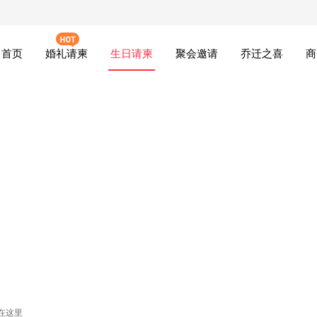
首页
婚礼请柬
生日请柬
聚会邀请
乔迁之喜
商
在这里