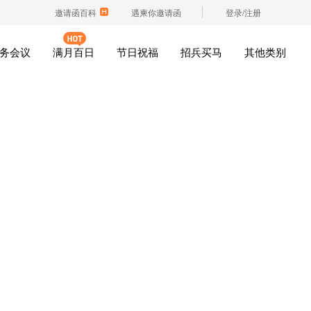
邀请函百科
遇柬你邀请函
登录/注册
务会议
满月百日
节日祝福
招兵买马
其他类别