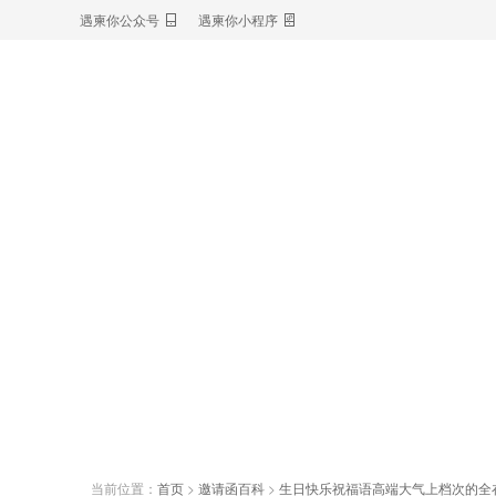
遇柬你公众号
遇柬你小程序
当前位置：
首页
>
邀请函百科
>
生日快乐祝福语高端大气上档次的全