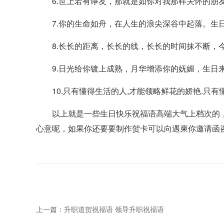
6.世上若有诤友，那就是如你对我那样关怀的朋友
7.你的生命如舟，在人生的浪尖深谷中起落。生日
8.长长的距离，长长的线，长长的时间抹不断，今
9.日光给你镀上成熟，月华增添你的妩媚，生日来
10.只有懂得生活的人,才能领略鲜花的娇艳.只有
以上就是一些生日快乐祝福语高端大气上档次的，
心意呢，如果你还要要制作贺卡可以向遇柬你邀请函
上一篇：升职道贺祝福语 领导升职祝福语