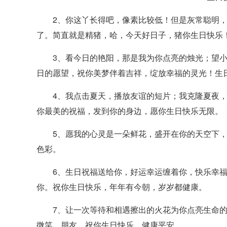
2、你这丫长得吧，像素比较低！但是灰常聪明，
了。简直就是精猪，哈，今天好日子，猪你生日快乐
3、看今日的艳阳，那是我为你点亮的烛光；望小
日的愿望，祝你美梦伴着吉祥，绽放幸福的灵光！生
4、我点击夏天，播放友谊的短片；我克隆夏夜，
你最美的祝福，发到你的身边，愿你生日快乐无限。
5、愿我的心灵是一朵鲜花，盛开在你的天空下，
色彩。
6、生日祝福送给你，好运幸运缠着你，快乐幸福
你。祝你生日快乐，年年有今朝，岁岁都健康。
7、让一次等待和相遇擦出的火花为你点亮生命的
微笑，朋友，祝你生日快乐，健康平安。