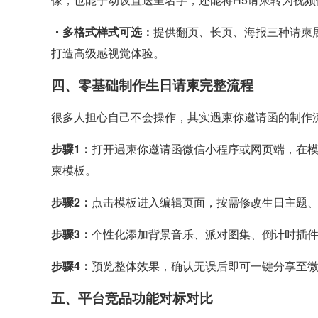
・多格式样式可选：
提供翻页、长页、海报三种请柬
打造高级感视觉体验。
四、零基础制作生日请柬完整流程
很多人担心自己不会操作，其实遇柬你邀请函的制作
步骤1：
打开遇柬你邀请函微信小程序或网页端，在
柬模板。
步骤2：
点击模板进入编辑页面，按需修改生日主题
步骤3：
个性化添加背景音乐、派对图集、倒计时插
步骤4：
预览整体效果，确认无误后即可一键分享至
五、平台竞品功能对标对比