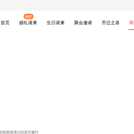
首页
婚礼请柬
生日请柬
聚会邀请
乔迁之喜
商
锁氛围感满分的派对邀约