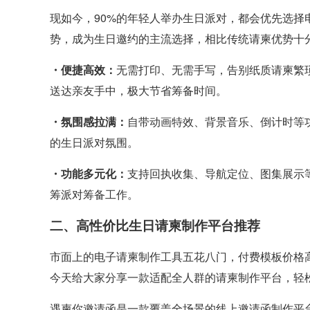
现如今，90%的年轻人举办生日派对，都会优先选
势，成为生日邀约的主流选择，相比传统请柬优势十
・便捷高效：
无需打印、无需手写，告别纸质请柬繁
送达亲友手中，极大节省筹备时间。
・氛围感拉满：
自带动画特效、背景音乐、倒计时等
的生日派对氛围。
・功能多元化：
支持回执收集、导航定位、图集展示
筹派对筹备工作。
二、高性价比生日请柬制作平台推荐
市面上的电子请柬制作工具五花八门，付费模板价格
今天给大家分享一款适配全人群的请柬制作平台，轻
遇柬你邀请函是一款覆盖全场景的线上邀请函制作平