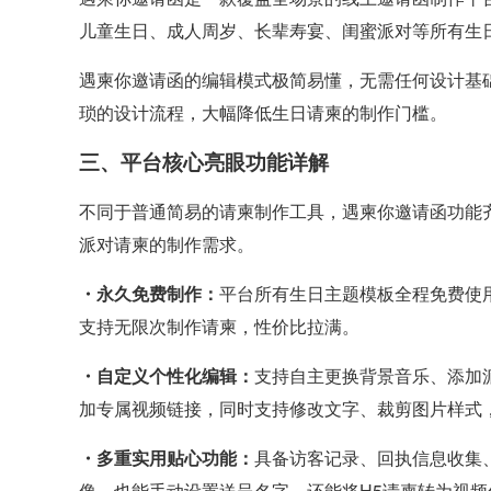
儿童生日、成人周岁、长辈寿宴、闺蜜派对等所有生
遇柬你邀请函的编辑模式极简易懂，无需任何设计基础
琐的设计流程，大幅降低生日请柬的制作门槛。
三、平台核心亮眼功能详解
不同于普通简易的请柬制作工具，遇柬你邀请函功能
派对请柬的制作需求。
・永久免费制作：
平台所有生日主题模板全程免费使
支持无限次制作请柬，性价比拉满。
・自定义个性化编辑：
支持自主更换背景音乐、添加
加专属视频链接，同时支持修改文字、裁剪图片样式
・多重实用贴心功能：
具备访客记录、回执信息收集
像，也能手动设置送呈名字，还能将H5请柬转为视