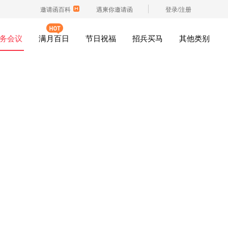
邀请函百科
遇柬你邀请函
登录/注册
务会议
满月百日
节日祝福
招兵买马
其他类别