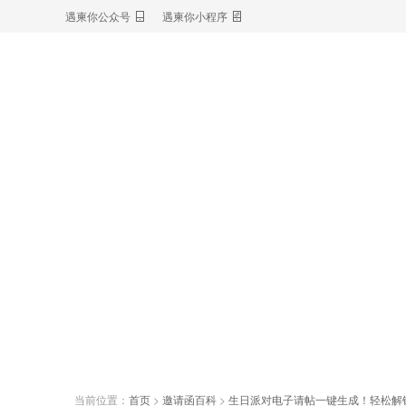
遇柬你公众号
遇柬你小程序
当前位置：
首页
>
邀请函百科
>
生日派对电子请帖一键生成！轻松解