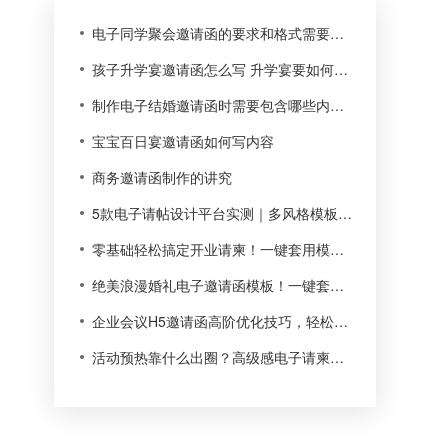
电子同学聚会邀请函的要求和格式需要注意 最为时尚的邀请方式
孩子升学宴邀请函怎么写 升学宴要如何操办
制作电子结婚邀请函时需要包含哪些内容？怎么写结婚请柬？
宝宝百日宴邀请函如何写内容
商务邀请函制作的讲究
5款电子请帖设计平台实测｜多风格模板真实横评，小白闭眼入
零基础轻松搞定开业请柬！一键套用模板，小白也能秒做
绝美浪漫婚礼电子邀请函模板！一键套用，小白也能轻松做
企业会议H5邀请函高阶优化技巧，轻松拿捏高端质感
活动预热靠什么出圈？高级感电子请柬，轻松拉高传播热度✨