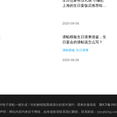
，
生日也要有仪式感 小编把
上海的生日宴饭店推荐给大
家
2020-09-06
技
请帖模板生日请柬借鉴，生
日宴会的请帖该怎么写？
请帖模板
生日请柬
生日宴会的请帖
2020-08-26
对电子请帖一键生成！轻松解锁氛围感满分的派对邀约 - 遇柬你邀请函
陕ICP备1901
声明：网站内容均来自于网络，如有侵权请联系我们删除，联系邮箱：yjnyqh@qq.co