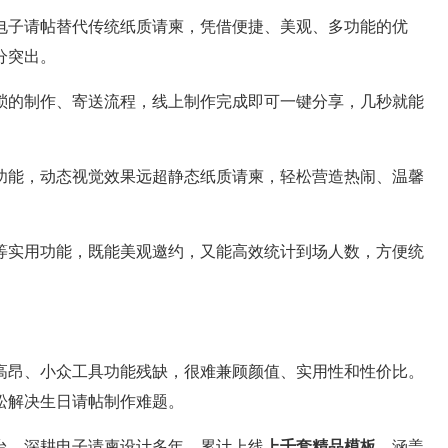
择电子请帖替代传统纸质请柬，凭借便捷、美观、多功能的优
分突出。
琐的制作、寄送流程，线上制作完成即可一键分享，几秒就能
功能，动态视觉效果远超静态纸质请柬，轻松营造热闹、温馨
等实用功能，既能美观邀约，又能高效统计到场人数，方便统
高昂、小众工具功能残缺，很难兼顾颜值、实用性和性价比。
松解决生日请帖制作难题。
台，深耕电子请柬设计多年，累计上线
上千套精品模板
，涵盖