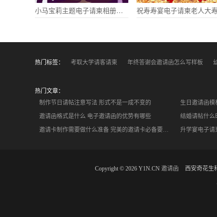
小马宝莉主题电子请柬相册生日请柬
热门标签：
考取大学请客请柬
年终答谢会邀请函怎么写样板
热门文章：
制作节日请帖注意写法 形式不是一成不变的
生日邀请函模
邀请函格式是什么 电子邀请函的优势有哪些
结婚请帖什么
邀请卡制作需要做什么准备 完美的邀请卡必备要素有哪些
Copyright © 2026 Y1N.CN
邀请函
西安奇花生