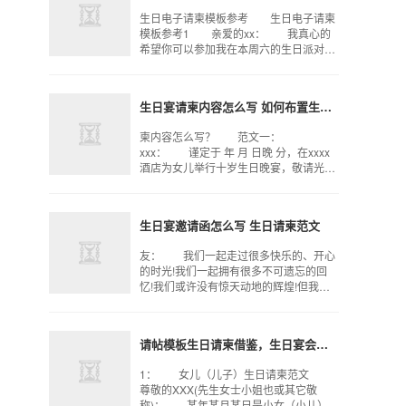
生日电子请柬模板参考 生日电子请柬
模板参考1 亲爱的xx： 我真心的
希望你可以参加我在本周六的生日派对，
我们会度过一个愉快又记得回忆的晚上，
我们可以把酒畅谈，回忆我们曾经的往事
与趣事，再次真诚的
生日宴请柬内容怎么写 如何布置生日会场
柬内容怎么写？ 范文一：
xxx： 谨定于 年 月 日晚 分，在xxxx
酒店为女儿举行十岁生日晚宴，敬请光
临 xxxxxx携爱女 xxx敬邀 年
月日 范文二： 邀请函 我要举
行一个生
生日宴邀请函怎么写 生日请柬范文
友： 我们一起走过很多快乐的、开心
的时光!我们一起拥有很多不可遗忘的回
忆!我们或许没有惊天动地的辉煌!但我们
有真实平淡的过往!话说平平淡淡才是
真! 我们曾分享我们的心事!我们曾一
起面对生活的风风雨
请帖模板生日请柬借鉴，生日宴会的请帖该怎么写？
1： 女儿（儿子）生日请柬范文
尊敬的XXX(先生女士小姐也或其它敬
称)： 某年某月某日是小女（小儿）