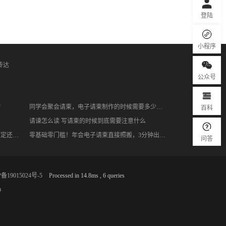
登陆
小程序
传达
公众号
百科
？
同学会聚会请柬，电子请柬制作的时候需要多少成本
请谏怎么读 写请柬的时候到底需要注意什么
升学宴邀请函不用费脑！一键生成，3分钟搞定还显高级
零基础零门槛！年会电子请柬直接照搬，3分钟出片不踩坑
问答
备19015024号-5
Processed in 14.8ms , 6 queries
m