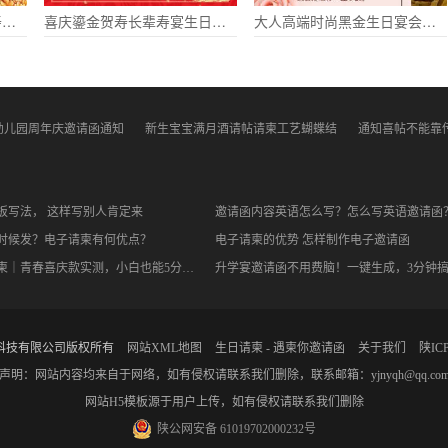
祝寿寿宴电子请柬老人大寿长辈生日祝福电子请柬
喜庆鎏金贺寿长辈寿宴生日电子请柬
大人高端时尚黑金生日宴会电子请柬派对邀请
幼儿园周年庆邀请函通知
新生宝宝满月酒请帖请柬工艺蝴蝶结
通知喜帖不能靠
板写法， 这样写别人肯定来
邀请函内容英语怎么写？怎么写英语邀请函
时候发？电子请柬有何优点？
电子请柬的优势 怎样制作电子邀请函
升学宴电子请柬｜青春喜庆款实测，小白也能5分钟搞定不踩雷
科技有限公司版权所有
网站XML地图
生日请柬 - 遇柬你邀请函
关于我们
陕ICP
声明：网站内容均来自于网络，如有侵权请联系我们删除，联系邮箱：yjnyqh@qq.co
网站H5模板源于用户上传，如有侵权请联系我们删除
陕公网安备 61019702000232号