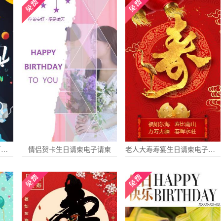
生日派对会可爱太空生日百天电子请柬
情侣贺卡生日请柬电子请柬
老人大寿寿宴生日请柬电子请柬