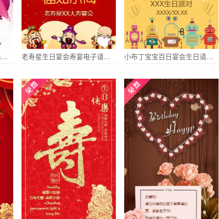
生日派对电子请柬炫丽时尚模板
老寿星生日宴会寿宴电子请柬请柬
小布丁宝宝百日宴会生日请柬电子请柬