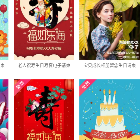
请柬
老人祝寿生日寿宴电子请柬
宝贝成长相册留念生日请柬