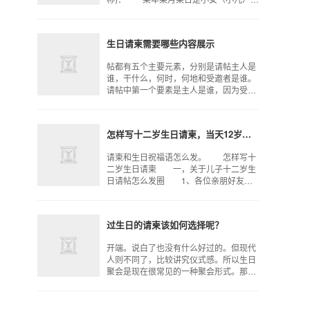
XXX的xx生日，值此佳日的某年某月某
日，在XXX酒店特备餐宴，敬请光
临。 你的朋友（或其
生日请柬需要哪些内容展示
帖都有五个主要元素，分别是请帖主人是
谁，干什么，何时，何地和受邀者是谁。
请帖中第一个要素是主人是谁，因为受邀
者要知道参加谁的生日聚会。大多数时
候，受邀参加生日派对的人都是亲密的朋
友和家人，因此不需要介
怎样写十二岁生日请柬，当天12岁的生日祝福语有哪些！
请柬和生日祝福语怎么发。 怎样写十
二岁生日请柬 一，关于儿子十二岁生
日请帖怎么发圈 1、各位亲朋好友，
适逢犬子安康年满十二周岁，设盛宴以庆
之，现邀众贵宾参加，父代子谢过。谨于
×月×日×午×时，在
过生日的请柬该如何选择呢？
开端。说白了也没有什么好过的。但现代
人则不同了，比较讲究仪式感。所以生日
聚会是现在很常见的一种聚会形式。那么
过生日的请柬该如何选择呢？其实生日请
柬和其他请柬也没有什么区别，都包括请
柬那几大要素，比如时