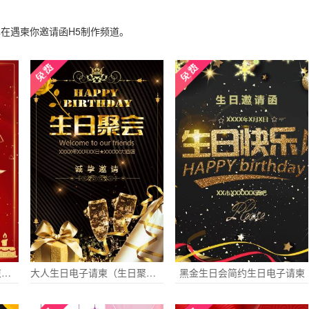
尽在遇柬你邀请函H5制作频道。
生日宴会红色喜庆生日请柬电子请柬
大人生日电子请柬（生日聚会尊贵版）
黑金生日会简约生日电子请柬