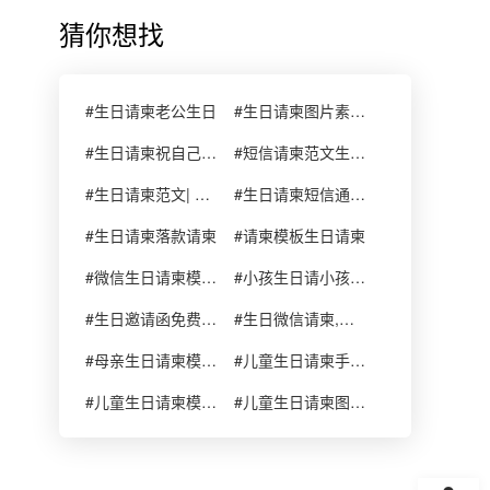
猜你想找
#生日请柬老公生日
#生日请柬图片素材 生日快乐
#生日请柬祝自己生日快乐图片
#短信请柬范文生日60岁生日
#生日请柬范文| 生日邀请函范文
#生日请柬短信通知(男士36岁生日)
#生日请柬落款请柬
#请柬模板生日请柬
#微信生日请柬模板十六岁生日请柬怎么写
#小孩生日请小孩过生日请柬怎么写
#生日邀请函免费模板生日电子请柬
#生日微信请柬,生日请帖模板01:
#母亲生日请柬模板请柬
#儿童生日请柬手工请柬
#儿童生日请柬模板请柬
#儿童生日请柬图片请柬