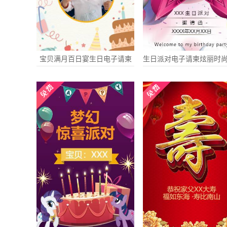
宝贝满月百日宴生日电子请柬