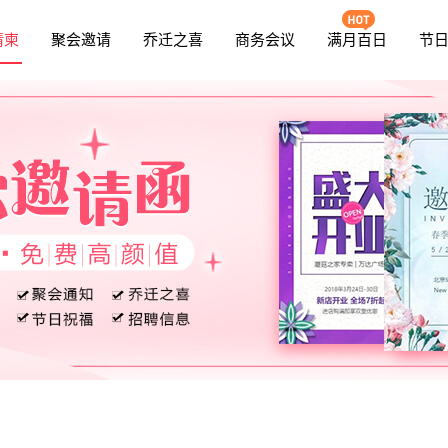
请柬
聚会邀请
乔迁之喜
商务会议
满月百日
节