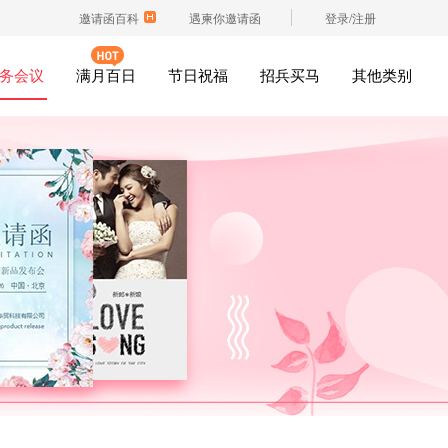
邀请函百科
遇柬你邀请函
登录/注册
务会议
满月百日
节日祝福
招兵买马
其他类别