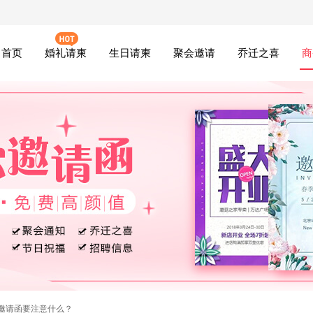
首页
婚礼请柬
生日请柬
聚会邀请
乔迁之喜
商
邀请函要注意什么？