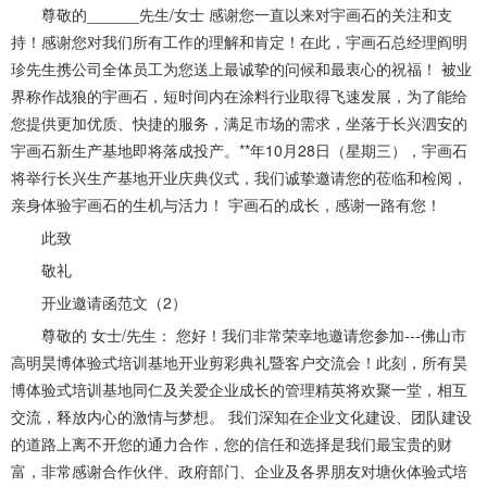
尊敬的______先生/女士 感谢您一直以来对宇画石的关注和支
持！感谢您对我们所有工作的理解和肯定！在此，宇画石总经理阎明
珍先生携公司全体员工为您送上最诚挚的问候和最衷心的祝福！ 被业
界称作战狼的宇画石，短时间内在涂料行业取得飞速发展，为了能给
您提供更加优质、快捷的服务，满足市场的需求，坐落于长兴泗安的
宇画石新生产基地即将落成投产。**年10月28日（星期三），宇画石
将举行长兴生产基地开业庆典仪式，我们诚挚邀请您的莅临和检阅，
亲身体验宇画石的生机与活力！ 宇画石的成长，感谢一路有您！
此致
敬礼
开业邀请函范文（2）
尊敬的 女士/先生： 您好！我们非常荣幸地邀请您参加---佛山市
高明昊博体验式培训基地开业剪彩典礼暨客户交流会！此刻，所有昊
博体验式培训基地同仁及关爱企业成长的管理精英将欢聚一堂，相互
交流，释放内心的激情与梦想。 我们深知在企业文化建设、团队建设
的道路上离不开您的通力合作，您的信任和选择是我们最宝贵的财
富，非常感谢合作伙伴、政府部门、企业及各界朋友对塘伙体验式培