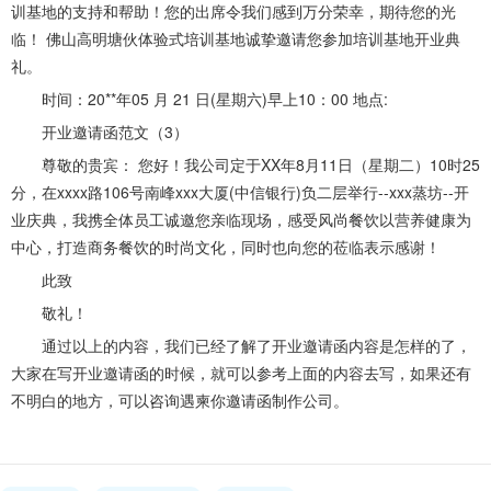
训基地的支持和帮助！您的出席令我们感到万分荣幸，期待您的光
临！ 佛山高明塘伙体验式培训基地诚挚邀请您参加培训基地开业典
礼。
时间：20**年05 月 21 日(星期六)早上10：00 地点:
开业邀请函范文（3）
尊敬的贵宾： 您好！我公司定于XX年8月11日（星期二）10时25
分，在xxxx路106号南峰xxx大厦(中信银行)负二层举行--xxx蒸坊--开
业庆典，我携全体员工诚邀您亲临现场，感受风尚餐饮以营养健康为
中心，打造商务餐饮的时尚文化，同时也向您的莅临表示感谢！
此致
敬礼！
通过以上的内容，我们已经了解了开业邀请函内容是怎样的了，
大家在写开业邀请函的时候，就可以参考上面的内容去写，如果还有
不明白的地方，可以咨询遇柬你邀请函制作公司。