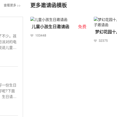
更多邀请函模板
查看更多 >>
儿童小孩生日邀请函
免费
103448
了不少。孩
32375
日派对的电
说说儿童生
好一份生日
好呢?下面
 生日请柬