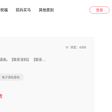
日祝福
招兵买马
其他类别
登录
浏览：4395
阳光橙汁儿童生日邀请函。阳光橙汁儿童生日邀请函。【联系宝妈】 【联系宝爸】 信息填写 [[人数]] [[电话]] [[姓名]] XX市XXX区XXXX路XX号 XXXXXX大酒店 地址 北京市北京市西城区车公庄北街6号-8 宝贝，祝福每一天都如画一样美丽!生日快乐! 因为有了你，一切变得更美好，可爱的小宝宝，欢迎你来到这个美丽的世界，在这漫长的人生道路上愿你健康成长，幸福快乐! XXXX年XX月XX日是我家宝贝X周岁的生日啦，宝贝父母特提前来发周岁邀请函，宝宝希望得到你的祝福呢。我们在XXXXXX大酒店准备了很多东西来款待你们哦，期待您的到来噢！ 邀请函 我的档案 姓名：XXX小名：XX、XX兴趣：XXX、XX、XX X岁的生日，一个充满希望与生机的生日。祝你生日快乐! 我X岁啦~ 生日快乐 笑笑宝贝 笑笑宝贝 生日快乐
电子请帖喜帖
费