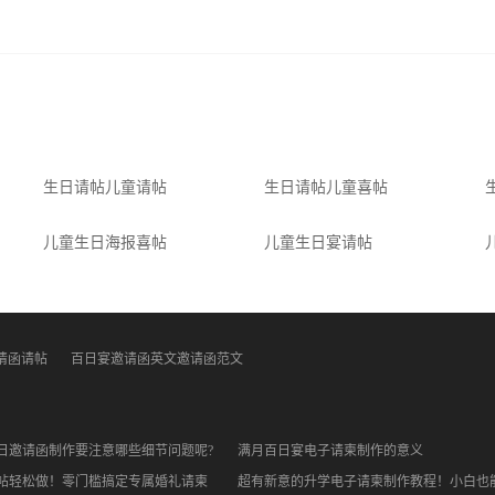
请帖
生日请帖儿童请帖
生日请帖儿童喜帖
儿童生日海报喜帖
儿童生日宴请帖
请函请帖
百日宴邀请函英文邀请函范文
日邀请函制作要注意哪些细节问题呢?
满月百日宴电子请柬制作的意义
帖轻松做！零门槛搞定专属婚礼请柬