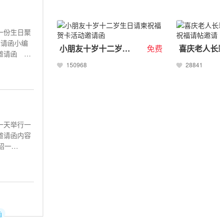
一份生日聚
邀请函小编
小朋友十岁十二岁生日请柬祝福贺卡活动邀请函
免费
聚会邀请函
150968
28841
一天举行一
邀请函内容
绍一
函