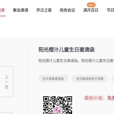
请柬
聚会邀请
乔迁之喜
商务会议
满月百日
节
阳光橙汁儿童生日邀请函
上
生日请柬邀请函
生日邀请函电子请柬
一
页
模板价格：
免