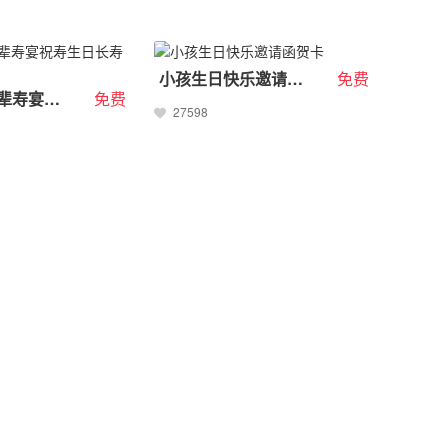
小孩生日快乐邀请函贺卡
免费
喜庆老人长辈寿宴祝寿生日长寿祝福请帖邀请
免费
27598