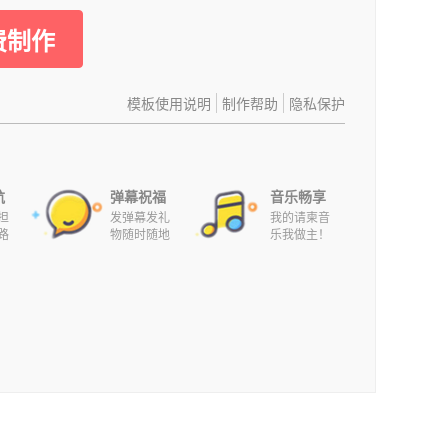
费制作
模板使用说明
制作帮助
隐私保护
航
弹幕祝福
音乐畅享
担
发弹幕发礼
我的请柬音
路
物随时随地
乐我做主！