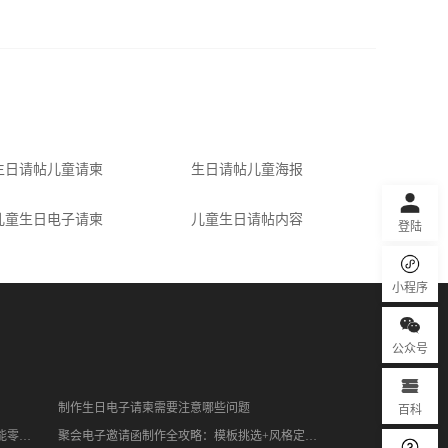
生日请帖儿童请柬
生日请帖儿童海报
儿童生日电子请柬
儿童生日请帖内容
登陆
小程序
公众号
百科
制作生日电子请柬需要注意哪些问题
超有新意的升学电子请柬制作教程！小白也能零成本搞定
聚会电子邀请函制作全攻略：模板挑选+风格定制+实操教程