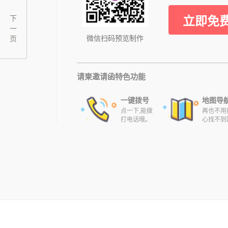
立即免
下
一
微信扫码预览制作
页
请柬邀请函特色功能
一键拨号
地图导
点一下,能拨
再也不用
打电话哦。
心找不到