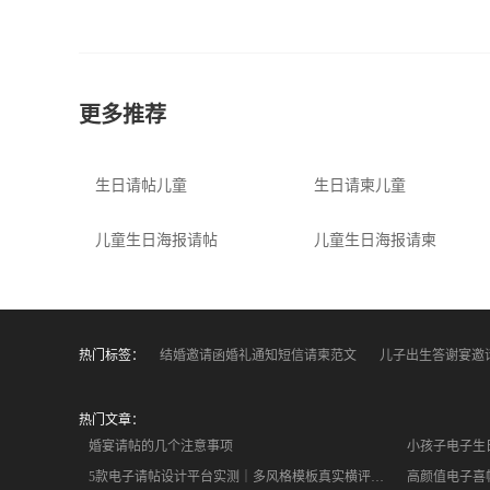
阳光幼儿园12月家长助教邀请函
儿童生日请柬
儿童生日
更多推荐
生日请帖儿童
生日请柬儿童
儿童生日海报请帖
儿童生日海报请柬
热门标签：
结婚邀请函婚礼通知短信请柬范文
儿子出生答谢宴邀
热门文章：
婚宴请帖的几个注意事项
小孩子电子生
5款电子请帖设计平台实测｜多风格模板真实横评，小白闭眼入
高颜值电子喜