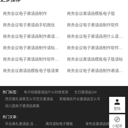
商务会议电子邀请函制作
商务会议邀请函模板电子版
商务会议电子邀请函手机微信
商务会议电子邀请函制作软件
商务会议电子邀请函制作邀请卡图片
商务会议电子邀请函用什么音乐合适
商务会议电子邀请函制作请帖的软件
商务会议电子邀请函制作软件下载
商务会议电子邀请函制作软件请柬
商务会议邀请函模板电子版请帖
商务会议邀请函模板电子版请柬
商务会议电子邀请函制作邀请函图片
热门标签：
电子结婚邀请函什么时候发放
生日邀请函200
西式婚礼请柬怎么写范文邀请函
茶烟酒店开业邀请函怎么写
幼儿园亲子邀请函美篇
登陆
热门文章：
毕业典礼邀请函 没有设计功底也可以制作邀请函
满月请帖电子模板从哪里可以找到 都是免费使用的吗
发布会邀请函排版杂乱？智能布局一键搞定，工整又高级
小程序