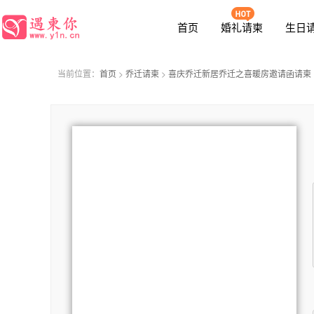
函
首页
婚礼请柬
生日
当前位置：
首页
>
乔迁请柬
>
喜庆乔迁新居乔迁之喜暖房邀请函请柬