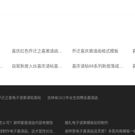
乔迁新居之喜新房子入伙请柬请帖邀请函
免费
72281
16153
喜庆红色乔迁之喜邀请函自制
乔迁喜庆邀请函格式模板
8系列新居落成请柬
自家新居入伙喜庆请帖喜帖请柬
喜庆请帖68系列新居落成请柬的写法
乔迁之喜电子请柬请帖喜帖
吉林省2021毕业生招聘会邀请函
怎么写？谢师宴邀请函内容有哪些
婚礼电子请柬模板如何制作
不用下载！在线制作电子邀请函，这才是性价比天花板