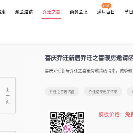
请柬
聚会邀请
乔迁之喜
商务会议
满月百日
节
喜庆乔迁新居乔迁之喜暖房邀请
上
乔迁之喜邀请函
乔迁请柬电子请柬
一
页
模板价格：
免