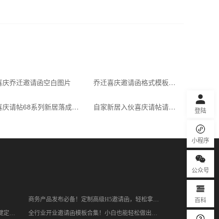
87712
乔迁之喜搬家新居乔迁长页
免费
喜庆乔迁邀请函空白图片
乔迁喜庆邀请函格式模板喜帖
喜庆请帖68系列新居落成请柬请帖喜帖
自家新居入伙喜庆请帖请柬工艺蝴蝶结
登陆
小程序
公众号
百科
商务产品发布必备！定制高级H5邀请函，轻松拿捏品牌质感
谢师恩电子邀请函没灵感？多款风格模板一键定制，轻松出圈
全行业开业邀请函模板合集！小白也能轻松做出高级开业请柬