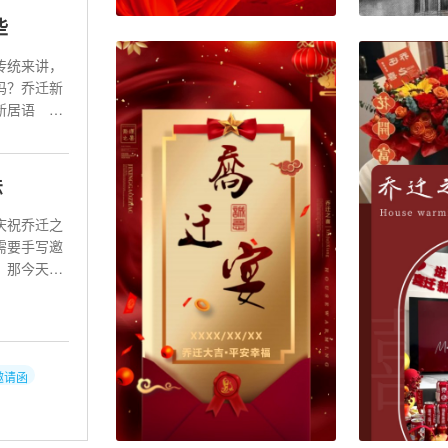
些
传统来讲，
红色大气乔迁之喜请柬电子请柬
免费
吗？乔迁新
54736
31107
乔迁新居语
法
庆祝乔迁之
需要手写邀
。那今天就
邀请函
请帖喜帖