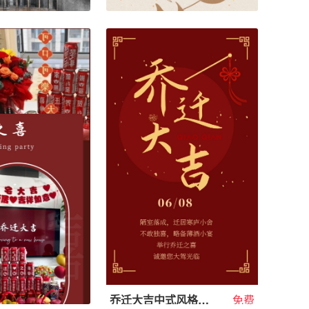
乔迁新居宴会新居入伙温暖请柬邀请函
免费
乔迁之喜邀请函模板 乔迁新居请柬 新居入伙喜帖
免费
146395
乔迁大吉中式风格乔迁新居邀请函请柬
免费