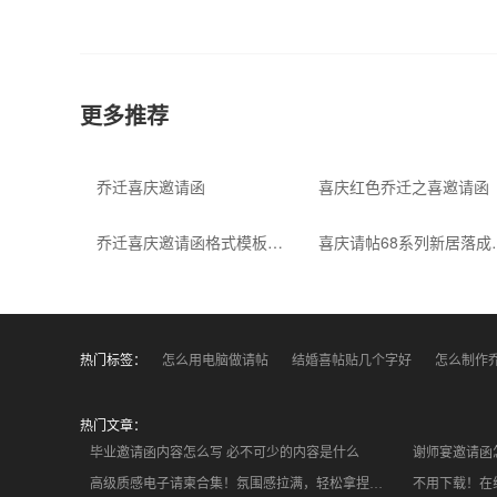
更多推荐
乔迁喜庆邀请函
喜庆红色乔迁之喜邀请函
乔迁喜庆邀请函格式模板请帖
喜庆请帖6
热门标签：
怎么用电脑做请帖
结婚喜帖贴几个字好
怎么制作
热门文章：
毕业邀请函内容怎么写 必不可少的内容是什么
谢师宴邀请函
高级质感电子请柬合集！氛围感拉满，轻松拿捏小众精致格调