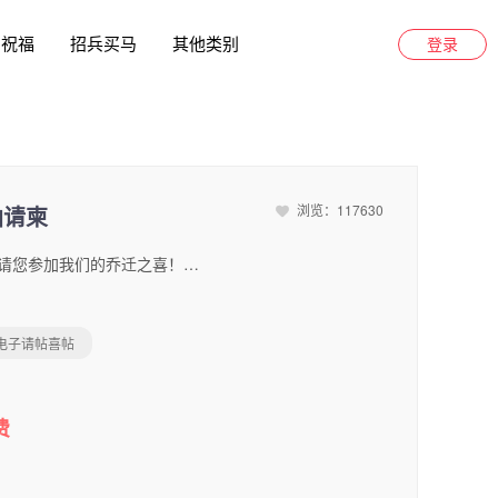
日祝福
招兵买马
其他类别
登录
函请柬
浏览：117630
喜庆乔迁新居乔迁之喜暖房邀请函请柬。诚挚邀请您参加我们的乔迁之喜！。WELCOME 欢迎携眷光临共同庆贺乔迁之喜 [[出席人数]] [[姓名]] 【【提交 】】 [[电话]] ·RSVP· XXX & XXX 夫妇敬邀 北京市 北京市朝阳区喜来登大酒店1号宴会厅 2025年06月08日星期一(农历五月初六)中午12点 ·设席· ·时间· - INVITATION - 06.08 2026 QIAO QIAN XIN JU 福满新居 乔迁大吉 尊敬的各位亲朋好友择良辰吉日 我喜迁新居恭请亲朋好友特设薄宴欢迎携眷光临共同庆贺乔迁之喜 吾家有喜 乔迁新居 2026
电子请帖喜帖
费