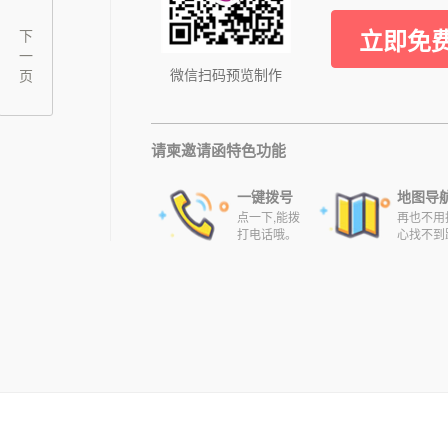
立即免
下
一
微信扫码预览制作
页
请柬邀请函特色功能
一键拨号
地图导
点一下,能拨
再也不用
打电话哦。
心找不到