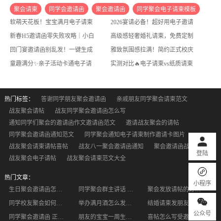
聚会请柬
同学会邀请函
聚会邀请函
同学聚会电子请柬模板
软萌天花板！宝宝满月电子请柬✨可爱款出圈，亲友刷屏点赞
2026宴请必备！超好用电子邀请函生成工具，小白也能零门槛制作
同学会请柬图片模板
公司请柬吃饭怎么写
邀请别人吃饭的请柬
新春H5邀请函零失败攻略｜小白1分钟出片，不用懂PS
高级感轻奢婚礼请柬，免费定制质感满分电子喜帖
家庭聚会电子请柬图片制作
聚会电子请柬免费模板
回门宴邀请函别乱发！一键生成高级感请柬，体面不费心
雅致氛围感拉满！简约正式校庆电子请柬，解锁校园官宣新方式
聚餐请柬范文样本
童趣满分✨亲子活动卡通电子请柬！娃和家长都超喜欢
实测对比🔥电子请柬vs纸质请柬！差距真的太大了
热门标签：
答谢同学朋友聚会邀请函
亲戚朋友同学聚会请柬范文
战友聚会请帖
战友同学聚会邀请函怎么写
通知同学们聚会的邀请函作文邀请函范文
邀请战友聚会的请帖
同学聚会邀请函通知范文
同学聚会通知电子请柬制作邀请卡图片
战友聚会请柬请帖喜帖
战友八一聚会邀请函通知
聚会邀请函战友
登陆
战友聚会电子请帖
战友聚会请柬范文大全
热门文章：
小程序
生日聚会邀请函怎么写 生日聚会邀请函范文
同学聚会群主讲话 班级聚会同学相约
聚会发放请帖的好处有哪些？
同学校友聚会如何制作电子邀请函
举办满月酒怎么发朋友圈 举办满月酒如何策划
结婚请柬发朋友圈的内容
公众号
同学聚会邀请函 正确制作关于同学聚会的邀请函
朋友的宝宝一周生日礼物送什么好 这些礼物都可以考虑
喜帖怎么写受邀人 将喜悦分享给好朋友