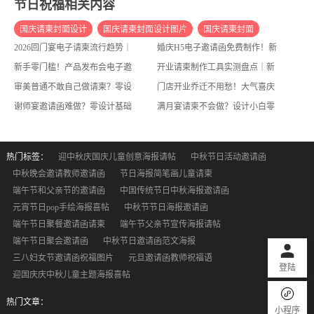
节日祝福相关内容
国庆请柬封面设计
国庆请柬封面设计图片
国庆请柬封面
2026回门宴电子请柬流行趋势｜高颜值、低成本、高质感，新人必看
婚庆H5电子邀请函免费制作！新手也能拿捏的高端设计技巧
中秋请柬怎么写 范文
国庆请柬封面怎么写
国庆请柬
新手零门槛！产品发布会电子邀请函制作全教程，几分钟搞定
开业请柬制作工具实测盘点｜新手也能零门槛做出高级感请柬
国庆请柬图片
国庆请柬怎么获得
中秋请柬怎么写范文图片
审美普通不敢自己做请柬？零设计感小白也能零翻车
门店开业乔迁不用愁！大气喜庆电子请柬，适配各类门店氛围
国庆请柬封面怎么写图片
谢师宴邀请函难做？零设计基础，一键轻松搞定高质感请柬
满月宴请柬不会做？设计小白零基础，轻松拿捏高颜值电子请柬
热门标签：
迎中秋庆国庆儿童创意海报请帖
中秋节日活动邀请函
中秋晚会邀请教师邀请函
节日海报简笔画儿童请柬
端午节和父亲节的邀请函
中国传统节日中秋海报邀请函
元宵节日pop手绘海报喜帖
中秋节节日海报邀请函
端午节日聚餐邀请函请柬
端午节父亲节宣传海报请帖
端午节日聚会邀请函
中秋节日邀请函范文海报
三八妇女节邀请函祝福图片
元旦邀请函教师祝福语
登陆
迎国庆庆中秋儿童主题海报喜帖
热门文章：
小程序