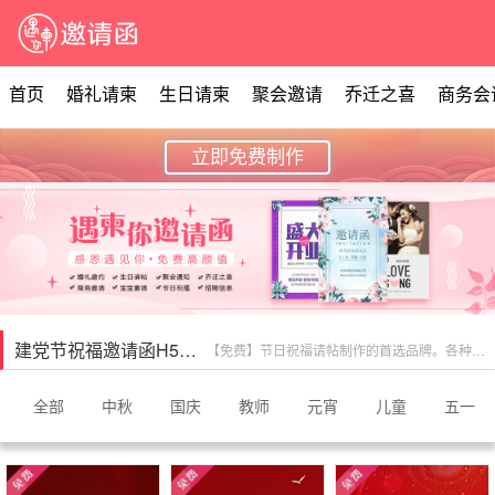
首页
婚礼请柬
生日请柬
聚会邀请
乔迁之喜
商务会
立即免费制作
建党节祝福邀请函H5制作
【免费】节日祝福请帖制作的首选品牌。各种节日的电子邀请函供您选择，在线免费制作软件，等你来实现，母亲节、情人节、五一劳动节、妇女节、元宵节、春节、儿童节等各种节日的电子请柬请帖模板。
全部
中秋
国庆
教师
元宵
儿童
五一