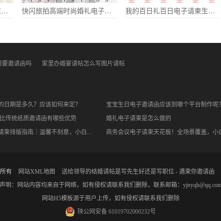
浪漫花绘绿色婚礼电子请柬结婚喜帖
快闪旅拍高端时尚婚礼电子请柬欧式轻奢星光结婚请柬
我的百日礼百日电子请柬生日请柬
需要邀请函吗
家里办婚宴请帖怎么写图片请帖
的日期是多久？应该如何来定？
宝宝生日电子邀请函应该到哪个平台制作呢
函比传统纸质邀请函有哪些优势
婚礼电子请柬是怎么做的
老友聚会电子请柬排版指南｜温馨不刻意，小白也能轻松拿捏
所有
网站XML地图
送给领导的结婚请帖是写先生好还是写职位 - 遇柬你邀请函
声明：网站内容均来自于网络，如有侵权请联系我们删除，联系邮箱：yjnyqh@qq.co
网站H5模板源于用户上传，如有侵权请联系我们删除
陕公网安备 61019702000232号