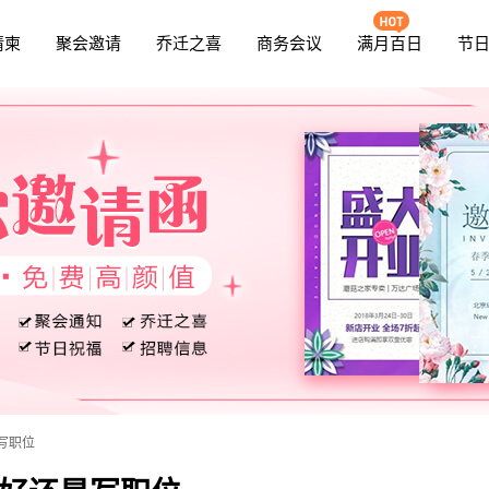
请柬
聚会邀请
乔迁之喜
商务会议
满月百日
节
写职位