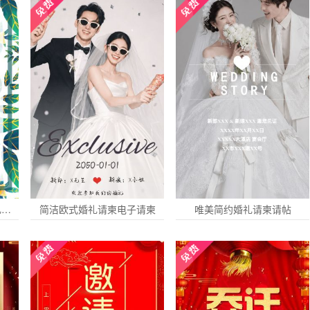
清新绿叶简约电子请柬婚礼请柬喜帖
简洁欧式婚礼请柬电子请柬
唯美简约婚礼请柬请帖