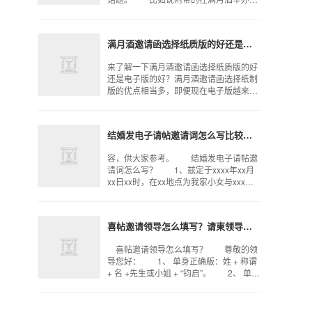
前发请柬的相关事宜，也是不可或缺的，
虽然现如今的电话以及视频是特别方便
的，但人们的事情也比较
满月酒邀请函选择纸质版的好还是电子版的好？
来了解一下满月酒邀请函选择纸质版的好
还是电子版的好？满月酒邀请函选择纸制
版的优点相当多，即便现在电子版越来越
出名，仍然不能否认书写版的意义。原来
书写版的满月酒邀请函可以彰显出诚意，
也可以彰显出邀请者对
结婚发电子请帖邀请词怎么写比较好？有哪些好的邀请词？
容，供大家参考。 结婚发电子请帖邀
请词怎么写？ 1、兹定于xxxx年xx月
xx日xx时，在xx地点为我家小女与xxx举
行结婚典礼，敬备喜筵，敬邀您的到来！
发电子请帖邀请词 2、亲爱的各位朋
友，我
喜帖邀请领导怎么填写？请柬领导称呼怎么写
喜帖邀请领导怎么填写？ 尊敬的领
导您好： 1、 单身正确版：姓 + 称谓
+ 名 +先生或小姐 + “钧启”。 2、 单身
通用版：姓名 + 称谓 + “钧启”。 3、
己婚：姓名 + 称谓