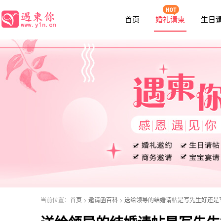
函
首页
婚礼请柬
生日
当前位置：
首页
>
邀请函百科
>
送给领导的结婚请帖是写先生好还是