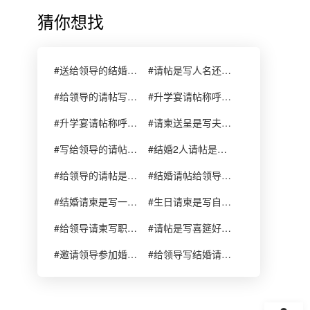
猜你想找
#送给领导的结婚请帖是写先生好还是写职位
#请帖是写人名还是职位
#给领导的请帖写名字还是职位
#升学宴请帖称呼先生还是职位
#升学宴请帖称呼先生还是职位喜帖
#请柬送呈是写夫妇还是先生
#写给领导的请帖称呼名字还是职位
#结婚2人请帖是写夫妻还是夫妇好
#给领导的请帖是写名字还是总
#结婚请帖给领导是写名字还是称谓
#结婚请柬是写一家好还是全家呢
#生日请柬是写自己的还是领导的
#给领导请柬写职位还是名字
#请帖是写喜筵好呢还是喜宴好呢
#邀请领导参加婚礼请柬写名字还是职位
#给领导写结婚请柬写职务还是写先生女士?