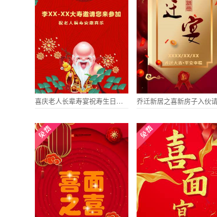
喜庆老人长辈寿宴祝寿生日长寿祝福请帖邀请