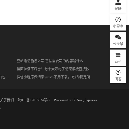
登陆
小程序
公众号
百科
？
喜帖邀请函怎么写 喜帖需要写的内容是什么
排面拉满不踩雷！七十大寿电子请柬模板直接抄，庄重又省心
商务会议电子请柬天花板！全场景覆盖，小白也能5分钟搞定
微信小程序做请柬yyds✨不用下载，3分钟搞定所有场景
问答
关于我们
陕ICP备19015024号-5
Processed in 17.7ms , 6 queries
m