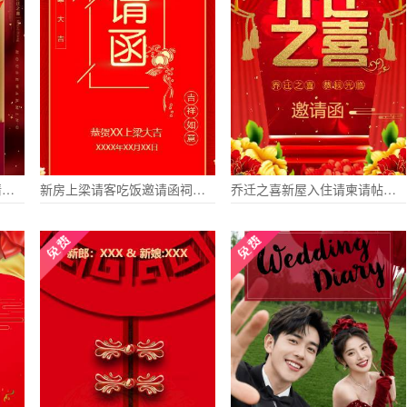
乔迁新居之喜新房子入伙请柬请帖邀请函
新房上梁请客吃饭邀请函祠堂上梁请柬请帖
乔迁之喜新屋入住请柬请帖企业店铺乔迁电子请柬