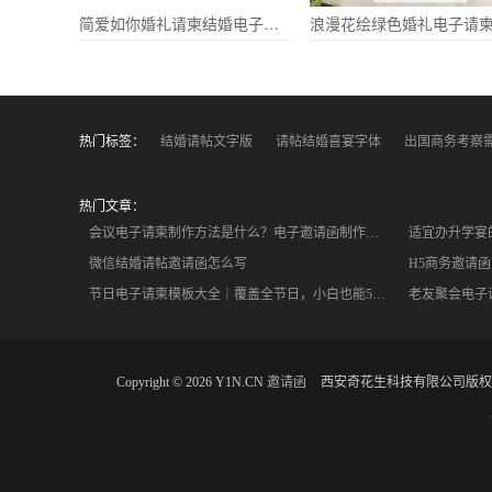
简爱如你婚礼请柬结婚电子请柬
热门标签：
结婚请帖文字版
请帖结婚喜宴字体
出国商务考察
热门文章：
会议电子请柬制作方法是什么？电子邀请函制作教程
适宜办升学宴
微信结婚请帖邀请函怎么写
H5商务邀请
节日电子请柬模板大全｜覆盖全节日，小白也能5分钟搞定
Copyright © 2026 Y1N.CN
邀请函
西安奇花生科技有限公司版权