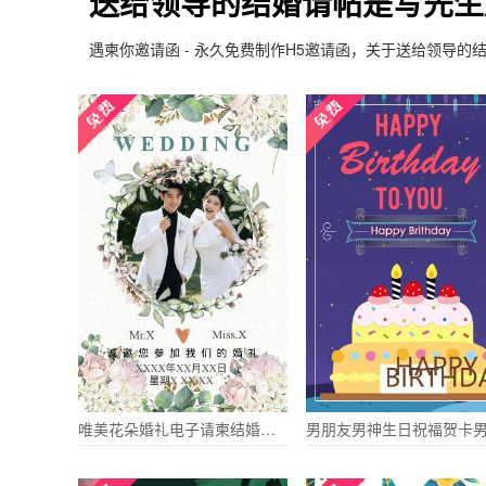
送给领导的结婚请帖是写先生
遇柬你邀请函 - 永久免费制作H5邀请函，关于送给领导
唯美花朵婚礼电子请柬结婚请帖