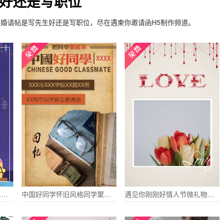
好还是写职位
的结婚请帖是写先生好还是写职位，尽在遇柬你邀请函H5制作频道。
男朋友男神生日祝福贺卡男性朋友领导生日祝福
中国好同学怀旧风格同学聚会邀请函
遇见你刚刚好情人节微礼物告白相册