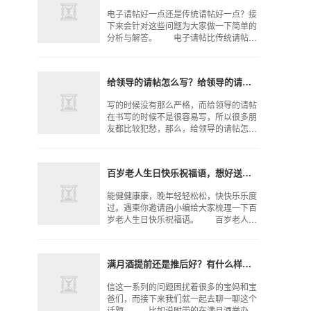
电子请帖好一点还是传统请帖好一点？接
下来会针对这些问题为大家做一下简单的
分析与解答。 电子请帖比传统请帖
好 虽然很多做父母的比较关心儿子结
婚请帖怎么写这个问题，会在传统请帖和
电子请帖之间做不出选择
给领导的请帖怎么写？给领导的请帖要注意什么？
写的时候没有那么严格，而给领导的请帖
在书写的时候不是很容易写，所以很多朋
友都比较犯愁，那么，给领导的请帖怎么
写呢？下面遇柬你邀请函来给大家简单的
介绍一下吧。 给领导的请帖要注意什
么？ 在给领导写请
百岁老人生日快乐祝福语，想好送给爷爷奶奶的祝福语没？
能健健康康，晚年轻轻松松，快快乐乐度
过。遇柬你邀请函小编给大家梳理一下百
岁老人生日快乐祝福语。 百岁老人生
日快乐祝福语 百岁生日祝福语（文艺
一点的）： （1）“满目青山夕照明"，
愿您老晚年幸福，
满月酒提前还是推后好？有什么样的讲究？
信这一系列的问题困扰着很多的宝妈和宝
爸们，而接下来我们就一起去聊一聊这个
话题。 比如说附带的在满月酒举办之