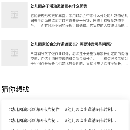
幼儿园亲子活动邀请函有什么优势
它的表现形式更加丰富，采用以后会带来什么好处呢？制作幼儿
园亲子活动邀请函可以不需要花一分钱，网络上有很多制作平
台，上面有各种不同的模板可供选择。它集成的人数统计功能，
对于举办方来说是非常实用的，家长在
幼儿园家长会怎样邀请家长？需要注意哪些问题？
日常辅导孩子做作业以外，老师还十分重视与家长们定期的沟通
交流，而这个沟通交流的机会就是家长会。 相信很多老师对
于如何召开家长会也是比较头疼的，直接打电话给孩子家长，不
免会有些唐突，发微信又太过于严肃
猜你想找
#幼儿园演出邀请函卡片制作
#幼儿园演出邀请函卡片制作图片
#幼儿园演出邀请函卡片制作图片大全
#幼儿园演出邀请函卡片制作邀请卡图片