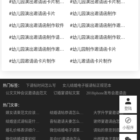
#幼儿园演出邀请函卡片制作请帖的软件
#幼儿园演出邀请函卡片制作邀请函图片
#幼儿园演出邀请函卡片
#幼儿园演出邀请函制作
#幼儿园演出邀请函制作软件
#幼儿园演出邀请函制作邀请卡图片
#幼儿园演出邀请函制作请帖的软件
#幼儿园演出邀请函制作软件下载
#幼儿园演出邀请函制作邀请函图片
#幼儿园制作邀请函卡片
#幼儿园邀请函卡片制作
#幼儿邀请函卡片制作
热门标签：
下请帖时间怎么写
女儿结婚电子版请帖正规范本
公文文种会议邀请函范文
订婚宴请帖文案
2018iphone发布会邀请函
热门文章：
登陆
嫁女请柬范文应该怎么写？嫁女请柬的书写格式有哪些？
结婚请帖恭请怎么写？书写结婚请柬需要注意什么？
大学升学宴邀请函内容怎么写？
结婚竖式请帖是什么样子的，请帖内容应该写什么
喜帖邀请夫妻怎么写？喜帖邀请夫妻范文是怎样的
谢师宴邀请函怎么写？谢师宴邀请函内容有哪些
小程序
婚礼价格表详细介绍 婚礼价格包含哪些方面
微信结婚电子请柬制作效果好的软件是什么 效果怎么样
请贴的意思到底是什么 适合用于什么情况下
微信结婚请柬如何写?电子请柬要表现哪些内容?
年会H5邀请函怎么制作？邀请函有没有背景音乐
出阁宴电子喜帖制作指南｜排版不踩坑，小白也能5分钟搞定