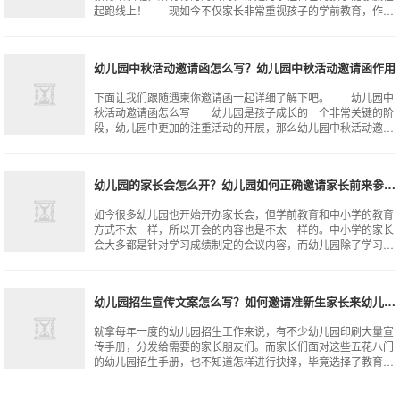
起跑线上！ 现如今不仅家长非常重视孩子的学前教育，作为
教育者，很多幼儿园也是不惜斥资组
幼儿园中秋活动邀请函怎么写？幼儿园中秋活动邀请函作用
下面让我们跟随遇柬你邀请函一起详细了解下吧。 幼儿园中
秋活动邀请函怎么写 幼儿园是孩子成长的一个非常关键的阶
段，幼儿园中更加的注重活动的开展，那么幼儿园中秋活动邀请
函怎么写呢？幼儿园活动邀请函需要
幼儿园的家长会怎么开？幼儿园如何正确邀请家长前来参会？
如今很多幼儿园也开始开办家长会，但学前教育和中小学的教育
方式不太一样，所以开会的内容也是不太一样的。中小学的家长
会大多都是针对学习成绩制定的会议内容，而幼儿园除了学习方
面，更多涉及到的是亲子互动游戏，
幼儿园招生宣传文案怎么写？如何邀请准新生家长来幼儿园参观？
就拿每年一度的幼儿园招生工作来说，有不少幼儿园印刷大量宣
传手册，分发给需要的家长朋友们。而家长们面对这些五花八门
的幼儿园招生手册，也不知道怎样进行抉择，毕竟选择了教育环
境不好的幼儿园，也会让孩子的教育