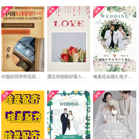
中国好同学怀旧风格同学聚会邀请函
遇见你刚刚好情人节微礼物告白相册
唯美花朵婚礼电子请柬结婚请帖