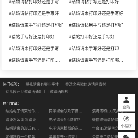
#结婚请帖打印好还是手写
#结婚请帖手写还是打印好
#结婚请帖打印还是手写好
#结婚请柬打印好还是手写好
#结婚请柬手写好还是打印好
#结婚请帖用手写还是打印好
#请帖手写好还是打印好
#请帖打印好还是手写好
#结婚请柬打印好还是手写
#结婚请柬手写好还是打印
#结婚请柬手写还是打印,哪个好?
#结婚请柬手写还是打印哪个好
热门标签：
婚礼请柬有哪些字体
乔迁之喜微信邀请函素材
幼儿园元旦邀请函通知手工邀请函图片
热门文章：
登陆
结婚电子请柬制作模板是怎样？如何制作结婚电子请柬？
同学聚会联欢节目策划书范文，快来收藏吧
满月酒和100天办哪个好？办满月酒有什么讲究？
请谏怎么读 写请柬的时候到底需要注意什么
电子请柬如何制作?制作电子请柬难不难?
微信结婚请帖邀请函怎么写
小程序
结婚请柬的形式有哪些？如何编写请柬内容？
电子请柬模板的选择与制作
年会H5邀请函怎么制作？邀请函有没有背景音乐
如何制作一个精美的生日邀请函
美容院开业请柬｜轻奢高级感电子邀请函，轻松锁住高端客源✨
免费电子请帖天花板！开业/乔迁/升学宴，在线5分钟搞定不花一分钱