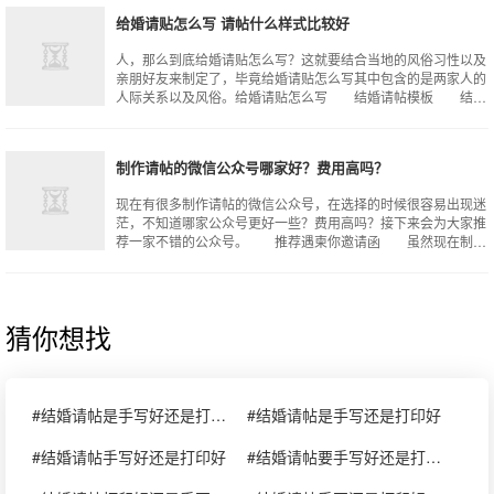
给婚请贴怎么写 请帖什么样式比较好
人，那么到底给婚请贴怎么写？这就要结合当地的风俗习性以及
亲朋好友来制定了，毕竟给婚请贴怎么写其中包含的是两家人的
人际关系以及风俗。给婚请贴怎么写 结婚请帖模板 结婚
请帖的主要用意是表明结婚这件喜事
制作请帖的微信公众号哪家好？费用高吗？
现在有很多制作请帖的微信公众号，在选择的时候很容易出现迷
茫，不知道哪家公众号更好一些？费用高吗？接下来会为大家推
荐一家不错的公众号。 推荐遇柬你邀请函 虽然现在制作
请帖的微信公众号越来越多了，但个
猜你想找
#结婚请帖是手写好还是打印好
#结婚请帖是手写还是打印好
#结婚请帖手写好还是打印好
#结婚请帖要手写好还是打印好