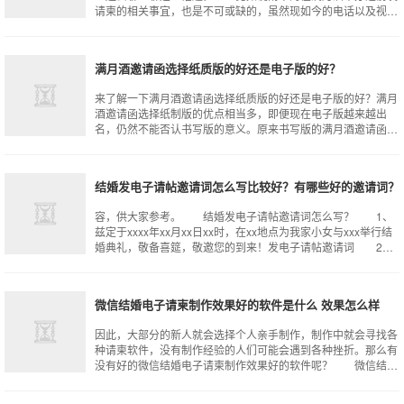
请柬的相关事宜，也是不可或缺的，虽然现如今的电话以及视频
是特别方便的，但人们的事情也比较
满月酒邀请函选择纸质版的好还是电子版的好？
来了解一下满月酒邀请函选择纸质版的好还是电子版的好？满月
酒邀请函选择纸制版的优点相当多，即便现在电子版越来越出
名，仍然不能否认书写版的意义。原来书写版的满月酒邀请函可
以彰显出诚意，也可以彰显出邀请者对
结婚发电子请帖邀请词怎么写比较好？有哪些好的邀请词？
容，供大家参考。 结婚发电子请帖邀请词怎么写？ 1、
兹定于xxxx年xx月xx日xx时，在xx地点为我家小女与xxx举行结
婚典礼，敬备喜筵，敬邀您的到来！发电子请帖邀请词 2、
亲爱的各位朋友，我
微信结婚电子请柬制作效果好的软件是什么 效果怎么样
因此，大部分的新人就会选择个人亲手制作，制作中就会寻找各
种请柬软件，没有制作经验的人们可能会遇到各种挫折。那么有
没有好的微信结婚电子请柬制作效果好的软件呢？ 微信结婚
电子请柬制作效果好的软件是什么