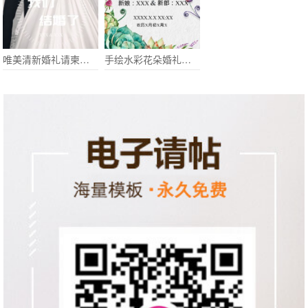
唯美清新婚礼请柬电子请柬个性
手绘水彩花朵婚礼请柬电子请柬