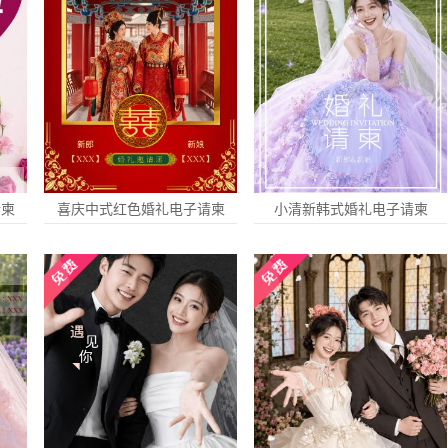
请柬
喜庆中式红色婚礼电子请柬
小清新韩式婚礼电子请柬