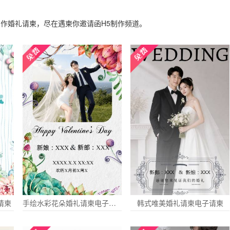
制作婚礼请柬，尽在遇柬你邀请函H5制作频道。
请柬
手绘水彩花朵婚礼请柬电子请柬
韩式唯美婚礼请柬电子请柬