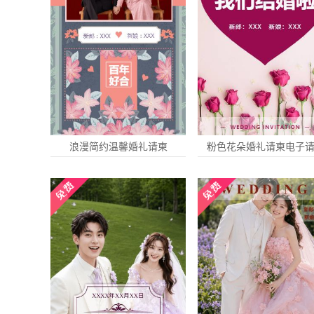
浪漫简约温馨婚礼请柬
粉色花朵婚礼请柬电子