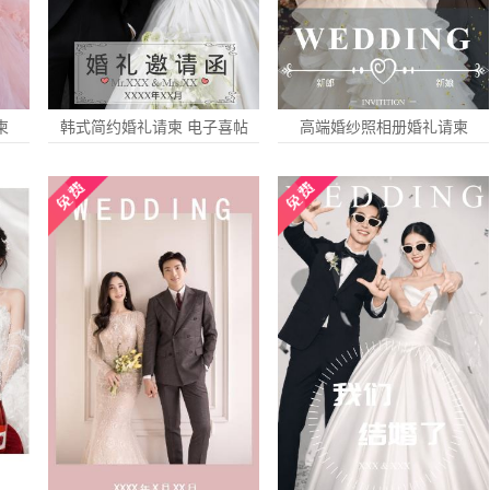
柬
韩式简约婚礼请柬 电子喜帖
高端婚纱照相册婚礼请柬