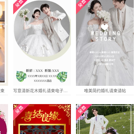
请柬
写意清新花木婚礼请柬电子请柬
唯美简约婚礼请柬请帖