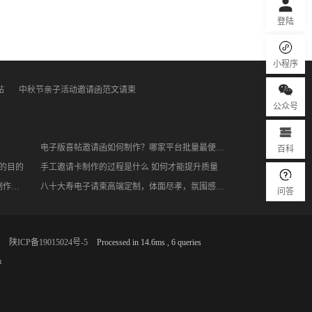
登陆
小程序
帖
中秋节亲子活动邀请函范文请柬
公众号
百科
电子版喜帖邀请函如何制作？哪家平台批量最便宜？
的目的
手工邀请卡制作的过程是什么 如何才能提升质量
免费H5邀请函封神！会议/年会/发布会一键制作，小白也能5分钟出片
八十大寿电子请柬高端定制，体面尽孝，氛围感直接拉满
问答
陕ICP备19015024号-5
Processed in 14.6ms , 6 queries
m