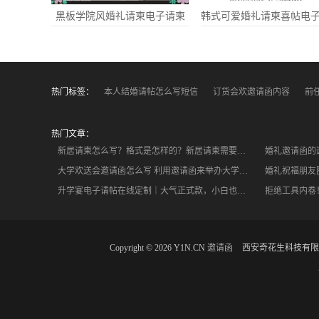
黑板学院风婚礼请柬电子请柬
热门标签：
本人结婚请帖怎么写短信
订货会欢邀请函内容
前
热门文章：
新居请柬怎么写？格式是怎样的？新居请柬需要写哪些内容
婚礼邀请函的
大学欢送会邀请函怎么写 利用邀请函来举办大学欢送会
婚礼祝福朋友
升学宴电子请帖在线定制｜大气正式款，小白也能5分钟快速生成
Copyright © 2026 Y1N.CN
邀请函
西安奇花生科技有限