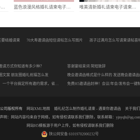
韩式可爱婚礼请柬喜帖电子请柬
蓝色浪漫风格婚礼请柬电子请柬
唯美清新婚礼请柬电子请柬个性
任要结婚请柬
70大寿邀请函短信请帖怎么写图片
孩子过满月怎么写请柬请帖喜
邀请方式你知道有多少种？
答谢宴结束词 简短致辞
圈文案 朋友圈婚礼祝福怎么发
晚会邀请函格式是什么样的 发送晚会邀请函
拒绝工具内卷！一个平台搞定所有邀约需求，省时又省心
公司版权所有
网站XML地图
婚礼纪怎么制作婚礼请柬 - 遇柬你邀请函
关于我们
声明：网站内容均来自于网络，如有侵权请联系我们删除，联系邮箱：yjnyqh@qq.co
网站H5模板源于用户上传，如有侵权请联系我们删除
陕公网安备 61019702000232号