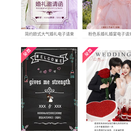
简约欧式大气婚礼电子请柬
粉色系婚礼婚宴电子请