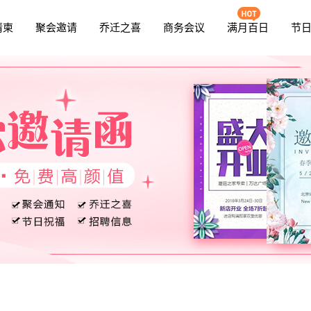
请柬
聚会邀请
乔迁之喜
商务会议
满月百日
节