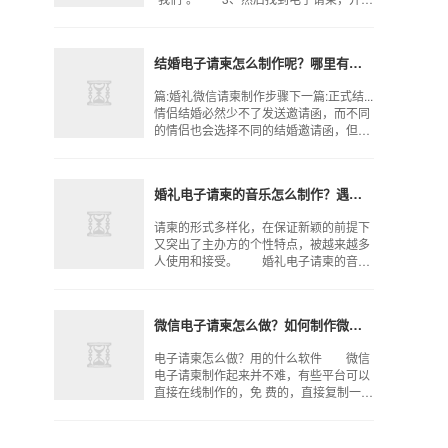
开。 4、然后点击开始制作，并选择
一个模板开始。 5、然后输入新人名
字、婚礼日期、举
结婚电子请柬怎么制作呢？哪里有免费的婚礼邀请函
篇:婚礼微信请柬制作步骤下一篇:正式结...
情侣结婚必然少不了发送邀请函，而不同
的情侣也会选择不同的结婚邀请函，但是
看了这么多的邀请函，一般都会选择大红
色的主题，可能是传统观念的影响，觉得
只有红色才是
婚礼电子请柬的音乐怎么制作？遇柬你邀请函怎么样？
请柬的形式多样化，在保证新颖的前提下
又突出了主办方的个性特点，被越来越多
人使用和接受。 婚礼电子请柬的音乐
怎么制作 近几年，邀请函在婚礼上的
出现率较高，那婚礼电子请柬的音乐怎么
制作呢？婚礼电子请柬
微信电子请柬怎么做？如何制作微信婚礼邀请函
电子请柬怎么做？用的什么软件 微信
电子请柬制作起来并不难，有些平台可以
直接在线制作的，免 费的，直接复制一个
模板改改文字，换个背景图片，添加图
片、音乐，艺术字就可以了。设计完之后
就可以分享到微 信及