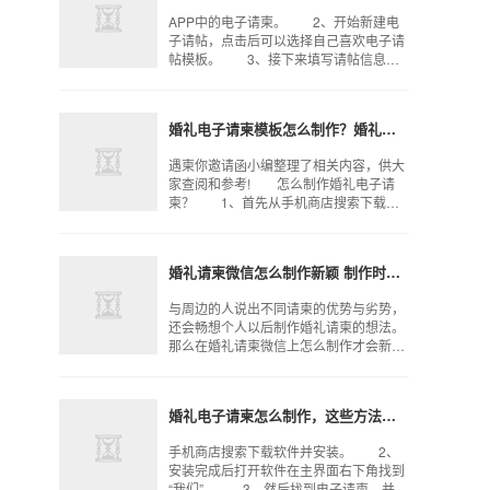
APP中的电子请柬。 2、开始新建电
子请帖，点击后可以选择自己喜欢电子请
帖模板。 3、接下来填写请帖信息，
新郎新娘名字，婚礼时间(这里是阳历的日
子)，婚礼地址，注意在地图上标注，这样
好友可以通过请
婚礼电子请柬模板怎么制作？婚礼请柬需要包含哪些内容？
遇柬你邀请函小编整理了相关内容，供大
家查阅和参考! 怎么制作婚礼电子请
柬？ 1、首先从手机商店搜索下载软
件并安装。 2、打开，点开“+”键，然
后点击【婚礼请柬】，进入婚礼请柬制
作。 3、点击【
婚礼请柬微信怎么制作新颖 制作时应该突出什么
与周边的人说出不同请柬的优势与劣势，
还会畅想个人以后制作婚礼请柬的想法。
那么在婚礼请柬微信上怎么制作才会新颖
呢？ 婚礼请柬微信怎么制作新颖
对于婚礼请柬微信上制作想要新颖吸引人
们的关注力就要摆脱流
婚礼电子请柬怎么制作，这些方法你要明白
手机商店搜索下载软件并安装。 2、
安装完成后打开软件在主界面右下角找到
“我们”。 3、然后找到电子请柬，并打