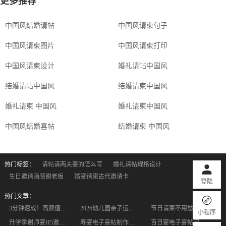
更多推荐
中国风结婚请帖
中国风请柬句子
中国风请柬图片
中国风请柬打印
中国风请柬设计
婚礼请帖中国风
结婚请帖中国风
结婚请柬中国风
婚礼请柬 中国风
婚礼请柬中国风
中国风结婚喜帖
结婚请柬 中国风
热门标签：
请帖请两夫妻的怎么写
婚礼请帖规格设计
生日邀请函感谢老板
婚宴请柬古代邀请卡
登陆
热门文章：
3分钟速成！高颜值升学宴电子邀请函，小白也能零成本拿捏
2026幼儿园亲子运动会电子邀请函｜童趣满分！免费模板一键套用
节日请柬不用愁！零基础小白一键套用，氛围感直接拉满
小程序
升学季谢师宴H5邀请函怎么选？多款优质模板实测，小白也能一键做
寿宴电子喜帖制作全攻略！小白也能轻松做出高级感请柬
百日宴电子喜帖完整教程：模板挑选+设计修改+一键制作零基础搞定