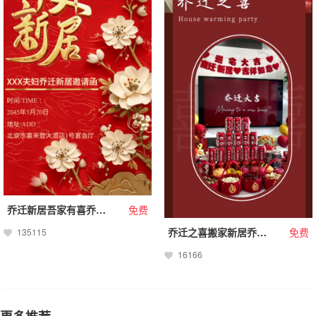
乔迁新居吾家有喜乔迁之喜鎏金请柬邀请函
免费
乔迁之喜搬家新居乔迁长页
免费
135115
16166