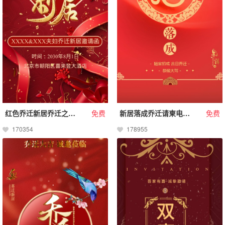
红色乔迁新居乔迁之喜乔迁宴请柬搬家鎏金请帖邀请函
免费
新居落成乔迁请柬电子请柬
免费
170354
178955