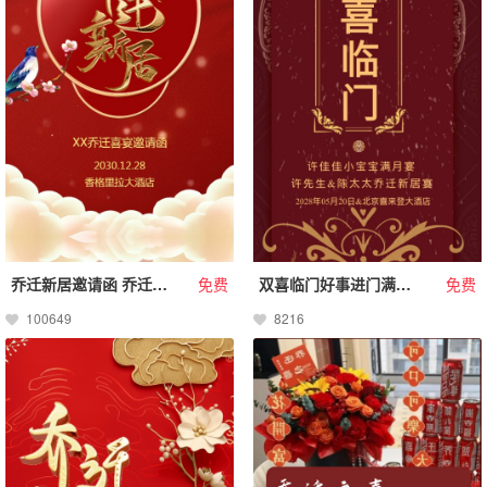
乔迁新居邀请函 乔迁之喜请柬
免费
双喜临门好事进门满月 乔迁 婚礼 生日喜帖邀请函
免费
100649
8216